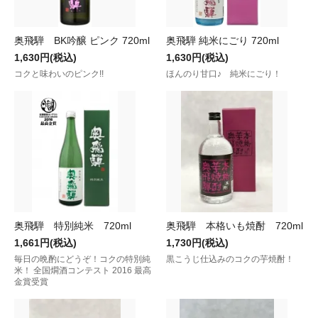
奥飛騨 BK吟醸 ピンク 720ml
奥飛騨 純米にごり 720ml
1,630円(税込)
1,630円(税込)
コクと味わいのピンク!!
ほんのり甘口♪ 純米にごり！
奥飛騨 特別純米 720ml
奥飛騨 本格いも焼酎 720ml
1,661円(税込)
1,730円(税込)
毎日の晩酌にどうぞ！コクの特別純
黒こうじ仕込みのコクの芋焼酎！
米！ 全国燗酒コンテスト 2016 最高
金賞受賞