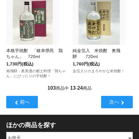
本格芋焼酎 「岐阜県民 鶏
純金箔入 米焼酎 奥飛
ちゃん」 720ml
騨 720ml
1,730円(税込)
1,760円(税込)
南飛騨・奥美濃の郷土料理「鶏ちゃ
金箔入りのまろやかな米焼酎！
ん」にぴったりの芋焼酎！
103
13
24
商品中
-
商品
前へ
次へ
ほかの商品を探す