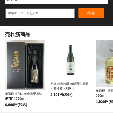
検索
売れ筋商品
初緑 純米吟醸 無濾過生原酒
＜要冷蔵＞720ml
奥飛騨 長
奥飛騨 令和八年金賞受賞酒
2,101円(税込)
720ml
(R7BY) 720ml
1,920円(
6,000円(税込)