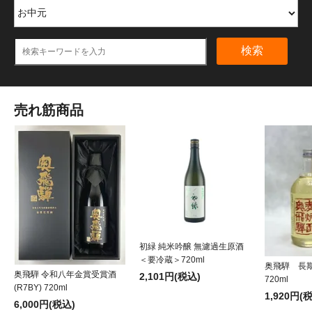
検索
売れ筋商品
初緑 純米吟醸 無濾過生原酒
＜要冷蔵＞720ml
奥飛騨 長
奥飛騨 令和八年金賞受賞酒
2,101円(税込)
720ml
(R7BY) 720ml
1,920円(
6,000円(税込)