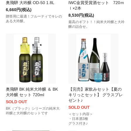
奥飛騨 大吟醸 OD-50 1.8L
IWC金賞受賞酒セット 720ｍ
ｌ×2本
6,660円(税込)
8,530円(税込)
贈答用に最適！フルーティでキレの
ある大吟醸。
最高のギフト！！純米大吟醸と大吟
醸の詰合せ。
奥飛騨 BK 純米大吟醸 ＆ BK
【完売】家飲みセット【夏の
大吟醸 セット 720ml
キリっとセット】 グラスプレ
ゼント♪
SOLD OUT
SOLD OUT
BK（ブラック）シリーズの純米大
吟醸と大吟醸のセットです
＜セット内容＞
・日本酒3種
グラス付き♪