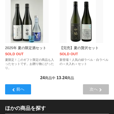
2025年 夏の限定酒セット
【完売】夏の贅沢セット
SOLD OUT
SOLD OUT
夏限定！このギフト限定の商品も入
新登場！人気の緑ラベル・白ラベル
ったセットです。お贈り物にぴった
の＜火入れ＞セット
り。
24
13
24
商品中
-
商品
前へ
次へ
ほかの商品を探す