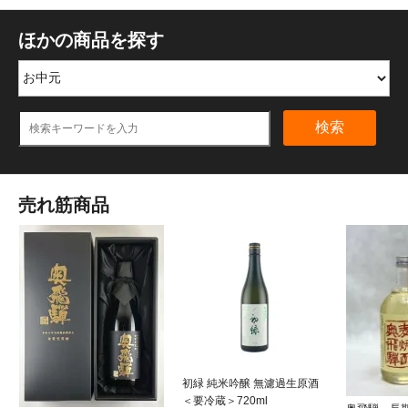
ほかの商品を探す
検索
売れ筋商品
初緑 純米吟醸 無濾過生原酒
＜要冷蔵＞720ml