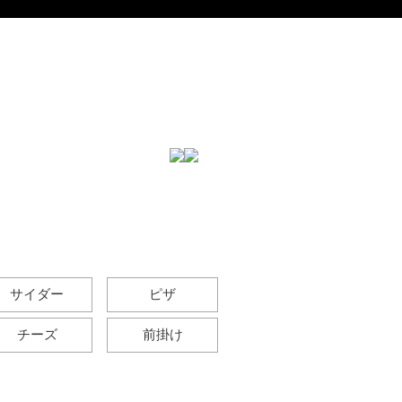
サイダー
ピザ
チーズ
前掛け