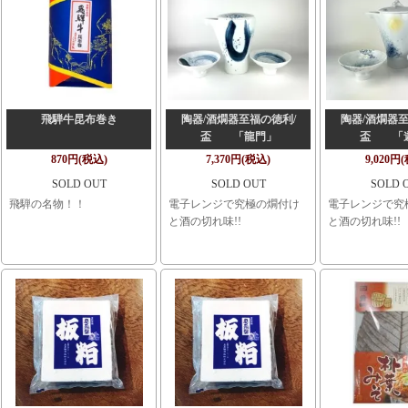
飛騨牛昆布巻き
陶器/酒燗器至福の徳利/
陶器/酒燗器至
盃 「龍門」
盃 「
870円(税込)
7,370円(税込)
9,020円
SOLD OUT
SOLD OUT
SOLD 
飛騨の名物！！
電子レンジで究極の燗付け
電子レンジで究
と酒の切れ味!!
と酒の切れ味!!