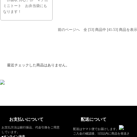
「作務衣 月心」作 マチ付
ミニトート お弁当袋にも
なります！
前のページへ
全 [53] 商品中 [41-53] 商品
最近チェックした商品
最近チェックした商品はありません。
お支払いについて
配送について
お支払方法は銀行振込、代金引換をご用意
配送はヤマト便でお届けします。
しています。
ご入金の確認後、5日以内に商品を発送さ
■オンライン決済