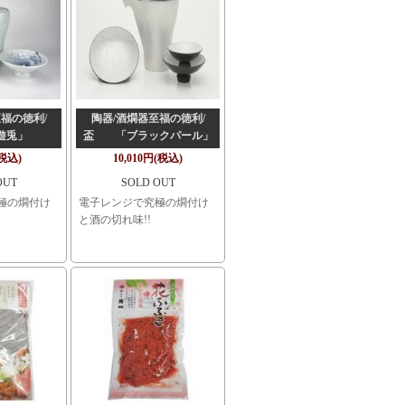
福の徳利/
陶器/酒燗器至福の徳利/
遊兎」
盃 「ブラックパール」
(税込)
10,010円(税込)
OUT
SOLD OUT
極の燗付け
電子レンジで究極の燗付け
と酒の切れ味!!