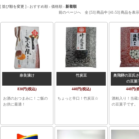
[ 並び順を変更 ] -
おすすめ順
-
価格順
-
新着順
前のページへ
全 [53] 商品中 [41-53] 商品
奈良漬け
竹炭豆
奥飛騨の豆氏
の豆菓
830円(税込)
440円(税込)
440円(
お酒のおつまみに！ご飯の
ちょっと辛口！竹炭豆☆
酒粕入り！当蔵
お供に最適！
の豆菓子です。