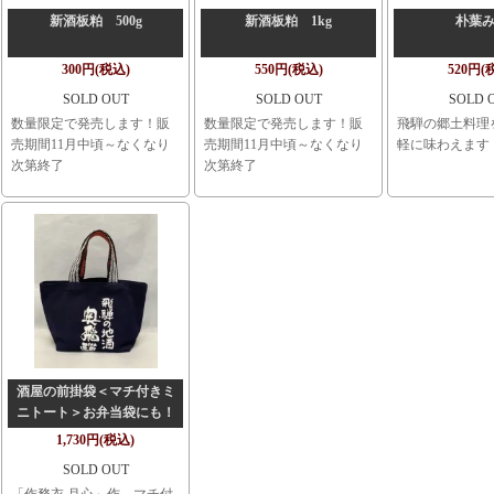
新酒板粕 500g
新酒板粕 1kg
朴葉
300円(税込)
550円(税込)
520円(
SOLD OUT
SOLD OUT
SOLD 
数量限定で発売します！販
数量限定で発売します！販
飛騨の郷土料理
売期間11月中頃～なくなり
売期間11月中頃～なくなり
軽に味わえます
次第終了
次第終了
酒屋の前掛袋＜マチ付きミ
ニトート＞お弁当袋にも！
1,730円(税込)
SOLD OUT