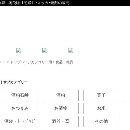
本酒 ｢奥飛騨｣｢初緑｣ウォッカ･焼酎の蔵元
English
中文
TOP
>
トップページカテゴリー用
>
食品・雑貨
食品・雑貨
｜サブカテゴリー
酒粕石鹸
酒粕
菓子
おつまみ
お漬物
お米
酒袋・ﾄｰﾄﾊﾞｯｸﾞ
酒器・盃
その他