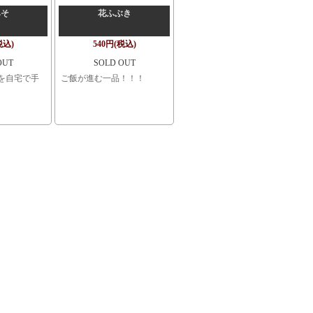
みそ
花ふぶき
税込)
540円(税込)
OUT
SOLD OUT
を自宅で手
ご飯が進む一品！！！