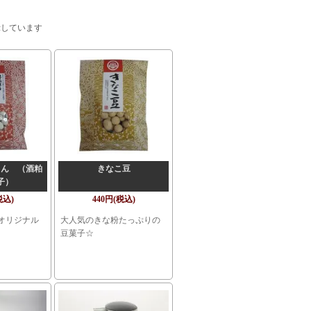
を表示しています
さん （酒粕
きなこ豆
子）
税込)
440円(税込)
オリジナル
大人気のきな粉たっぷりの
豆菓子☆