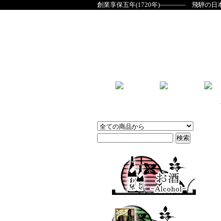
創業享保五年(1720年)―――― 飛騨の日
商品検索