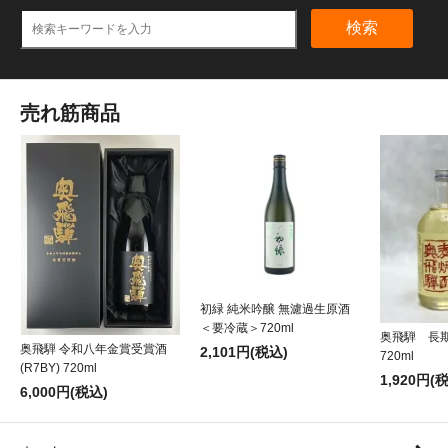
検索
売れ筋商品
初緑 純米吟醸 無濾過生原酒
＜要冷蔵＞720ml
奥飛騨 長
奥飛騨 令和八年金賞受賞酒
2,101円(税込)
720ml
(R7BY) 720ml
1,920円(
6,000円(税込)