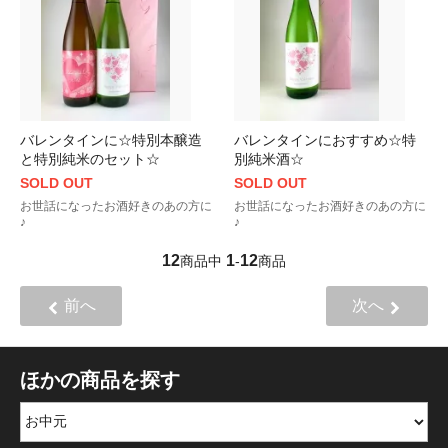
バレンタインに☆特別本醸造
バレンタインにおすすめ☆特
と特別純米のセット☆
別純米酒☆
SOLD OUT
SOLD OUT
お世話になったお酒好きのあの方に
お世話になったお酒好きのあの方に
♪
♪
12
1
12
商品中
-
商品
前へ
次へ
ほかの商品を探す