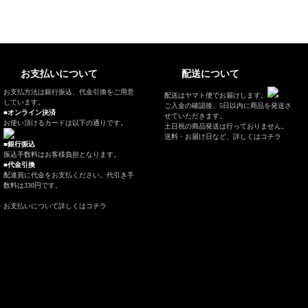
お支払いについて
配送について
お支払方法は銀行振込、代金引換をご用意
配送はヤマト便でお届けします。
しています。
ご入金の確認後、5日以内に商品を発送さ
■オンライン決済
せていただきます。
お使い頂けるカードは以下の通りです。
土日祝の商品発送は行っておりません。
送料・お届け日など、
詳しくはコチラ
■銀行振込
振込手数料はお客様負担となります。
■代金引換
配達員に代金をお支払ください。代引き手
数料は330円です。
お支払いについて
詳しくはコチラ