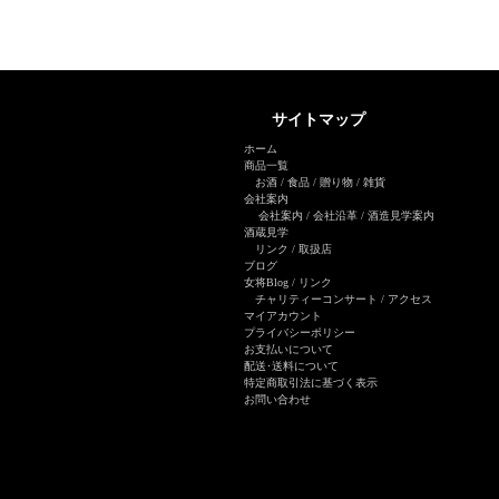
サイトマップ
ホーム
商品一覧
お酒
/
食品
/
贈り物
/
雑貨
会社案内
会社案内
/
会社沿革
/
酒造見学案内
酒蔵見学
リンク
/
取扱店
ブログ
女将Blog
/ リンク
チャリティーコンサート
/
アクセス
マイアカウント
プライバシーポリシー
お支払いについて
配送･送料について
特定商取引法に基づく表示
お問い合わせ