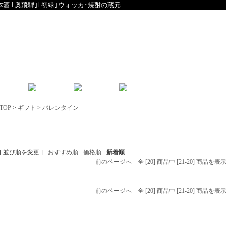
本酒 ｢奥飛騨｣｢初緑｣ウォッカ･焼酎の蔵元
English
中文
TOP
>
ギフト
>
バレンタイン
バレンタイン
[ 並び順を変更 ] -
おすすめ順
-
価格順
-
新着順
前のページへ
全 [20] 商品中 [21-20] 商品
前のページへ
全 [20] 商品中 [21-20] 商品