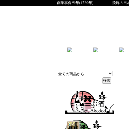
創業享保五年(1720年)―――― 飛騨の日
商品検索