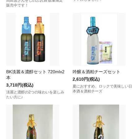
高田渡さんをしのぶお酒 数量限定
販売中です！
BK淡麗＆濃醇セット 720mlx2
吟醸＆酒粕チーズセット
本
2,610円(税込)
3,710円(税込)
夏におすすめ、ロックで美味しい日
本酒＆酒粕チーズ
淡麗と濃醇の2つの味わいを楽しみ
たい方に♪