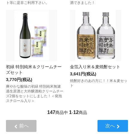
ト等に是非ご利用下さい。
酒できました！
初緑 特別純米＆クリームチー
金箔入り米＆麦焼酎セット
ズセット
3,641円(税込)
3,770円(税込)
焼酎好きのあの方に！！米＆麦セッ
ト
爽やかな酸味の初緑 特別純米無濾
過生原酒と大吟醸酒粕クリームチー
ズ2個をセットにしました！＜発泡
スチロール入り＞
147
1
12
商品中
-
商品
前へ
次へ