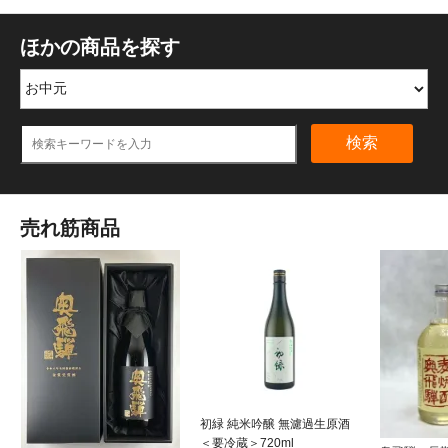
ほかの商品を探す
検索
売れ筋商品
初緑 純米吟醸 無濾過生原酒
＜要冷蔵＞720ml