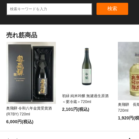
検索
売れ筋商品
初緑 純米吟醸 無濾過生原酒
＜要冷蔵＞720ml
奥飛騨 長
奥飛騨 令和八年金賞受賞酒
2,101円(税込)
720ml
(R7BY) 720ml
1,920円(
6,000円(税込)