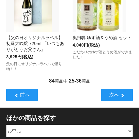
【父の日オリジナルラベル】
奥飛騨 ゆず酒＆うめ酒 セット
初緑大吟醸 720ml 「いつもあ
4,040円(税込)
りがとうお父さん」
こだわりのゆず酒とうめ酒ができま
3,925円(税込)
した！
父の日にオリジナルラベルで贈り
物！！
84
25
36
商品中
-
商品
前へ
次へ
ほかの商品を探す