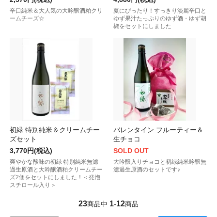
辛口純米＆大人気の大吟醸酒粕クリ
夏にぴったり！すっきり淡麗辛口と
ームチーズ☆
ゆず果汁たっぷりのゆず酒・ゆず胡
椒をセットにしました
初緑 特別純米＆クリームチー
バレンタイン フルーティー＆
ズセット
生チョコ
3,770円(税込)
SOLD OUT
爽やかな酸味の初緑 特別純米無濾
大吟醸入りチョコと初緑純米吟醸無
過生原酒と大吟醸酒粕クリームチー
濾過生原酒のセットです♪
ズ2個をセットにしました！＜発泡
スチロール入り＞
23
1
12
商品中
-
商品