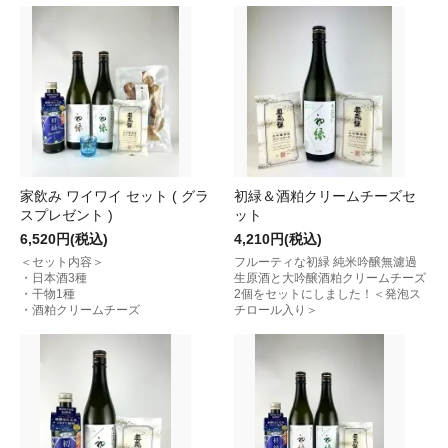
家飲み ワイワイ セット ( グラ
初緑＆酒粕クリームチーズセ
スプレゼント )
ット
6,520円(税込)
4,210円(税込)
＜セット内容＞
フルーティな初緑 純米吟醸無濾過
・日本酒3種
生原酒と大吟醸酒粕クリームチーズ
・干物1種
2個をセットにしました！＜発泡ス
・酒粕クリームチーズ
チロール入り＞