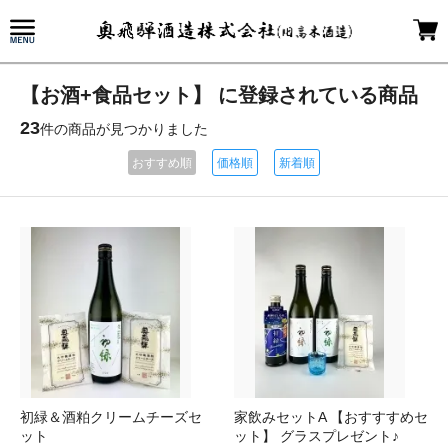
【お酒+食品セット】 に登録されている商品
23
件の商品が見つかりました
おすすめ順
価格順
新着順
初緑＆酒粕クリームチーズセ
家飲みセットA 【おすすすめセ
ット
ット】 グラスプレゼント♪