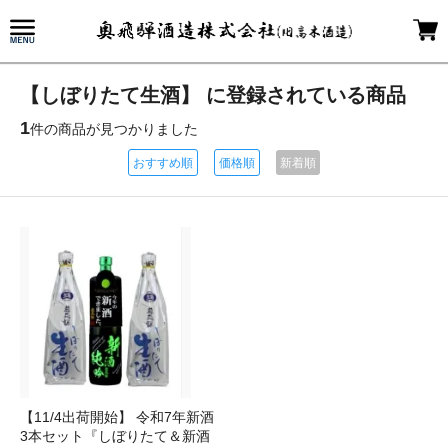
【しぼりたて生酒】 に登録されている商品
1
件の商品が見つかりました
おすすめ順
価格順
新着順
【11/4出荷開始】 令和7年新酒
3本セット『しぼりたて＆新酒