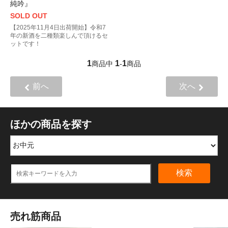
純吟』
SOLD OUT
【2025年11月4日出荷開始】令和7
年の新酒を二種類楽しんで頂けるセ
ットです！
1
1
1
商品中
-
商品
前へ
次へ
ほかの商品を探す
検索
売れ筋商品