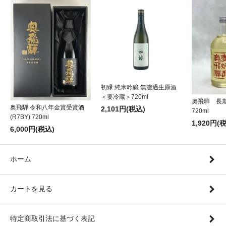
初緑 純米吟醸 無濾過生原酒
＜要冷蔵＞720ml
奥飛騨 長
奥飛騨 令和八年金賞受賞酒
2,101円(税込)
720ml
(R7BY) 720ml
1,920円(
6,000円(税込)
ホーム
カートを見る
特定商取引法に基づく表記