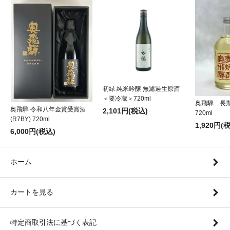
初緑 純米吟醸 無濾過生原酒
＜要冷蔵＞720ml
奥飛騨 長
奥飛騨 令和八年金賞受賞酒
2,101円(税込)
720ml
(R7BY) 720ml
1,920円(
6,000円(税込)
ホーム
カートを見る
特定商取引法に基づく表記