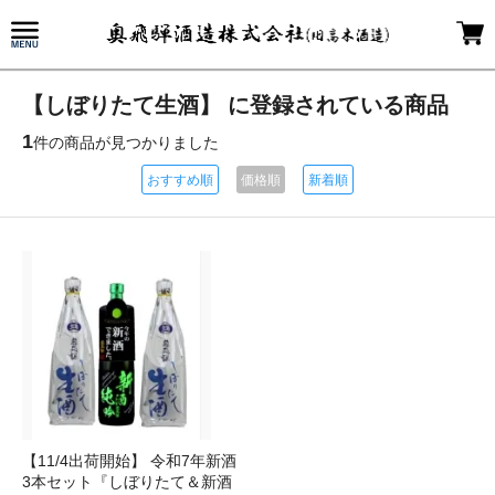
【しぼりたて生酒】 に登録されている商品
1
件の商品が見つかりました
おすすめ順
価格順
新着順
【11/4出荷開始】 令和7年新酒
3本セット『しぼりたて＆新酒