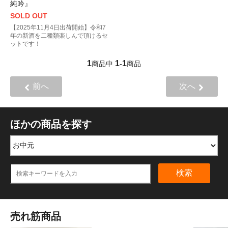
純吟』
SOLD OUT
【2025年11月4日出荷開始】令和7
年の新酒を二種類楽しんで頂けるセ
ットです！
1
1
1
商品中
-
商品
前へ
次へ
ほかの商品を探す
検索
売れ筋商品