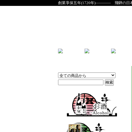
創業享保五年(1720年)―――― 飛騨の日
商品検索