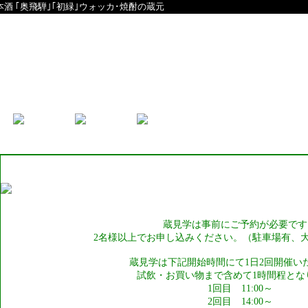
本酒 ｢奥飛騨｣｢初緑｣ウォッカ･焼酎の蔵元
English
中文
見学受付について
蔵見学は事前にご予約が必要です
2名様以上でお申し込みください。（駐車場有、
蔵見学は下記開始時間にて1日2回開催い
試飲・お買い物まで含めて1時間程とな
1回目 11:00～
2回目 14:00～