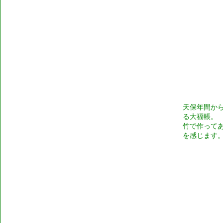
天保年間か
る大福帳。
竹で作って
を感じます