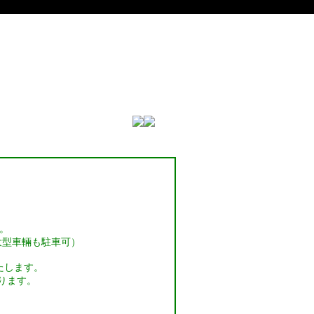
。
大型車輛も駐車可）
たします。
ります。