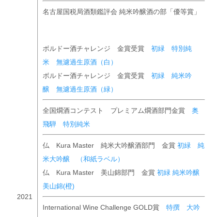
名古屋国税局酒類鑑評会 純米吟醸酒の部「優等賞」
ボルドー酒チャレンジ 金賞受賞
初緑 特別純
米 無濾過生原酒（白）
ボルドー酒チャレンジ 金賞受賞
初緑 純米吟
醸 無濾過生原酒（緑）
全国燗酒コンテスト プレミアム燗酒部門金賞
奥
飛騨 特別純米
仏 Kura Master 純米大吟醸酒部門 金賞
初緑 純
米大吟醸 （和紙ラベル）
仏 Kura Master 美山錦部門 金賞
初緑 純米吟醸
美山錦(橙)
2021
International Wine Challenge GOLD賞
特撰 大吟