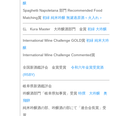
醸
Spaghetti Napoletana 部門 Recommended Food
Matching賞
初緑 純米吟醸 無濾過原酒＜火入れ＞
仏 Kura Master 大吟醸酒部門 金賞
初緑 大吟醸
International Wine Challenge GOLD賞
初緑 純米大吟
醸
International Wine Challenge Commented賞
全国新酒鑑評会 金賞受賞
令和六年金賞受賞酒
(R5BY)
岐阜県新酒鑑評会
吟醸酒部門「岐阜県知事賞」受賞
特撰 大吟醸 奥
飛騨
純米吟醸酒の部、吟醸酒の部にて「連合会長賞」受
賞