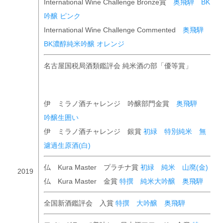
International Wine Challenge Bronze賞
奥飛騨 BK
吟醸 ピンク
International Wine Challenge Commented
奥飛騨
BK濃醇純米吟醸 オレンジ
名古屋国税局酒類鑑評会 純米酒の部「優等賞」
伊 ミラノ酒チャレンジ 吟醸部門金賞
奥飛騨
吟醸生囲い
伊 ミラノ酒チャレンジ 銀賞
初緑 特別純米 無
濾過生原酒(白)
仏 Kura Master プラチナ賞
初緑 純米 山廃(金)
2019
仏 Kura Master 金賞
特撰 純米大吟醸 奥飛騨
全国新酒鑑評会 入賞
特撰 大吟醸 奥飛騨