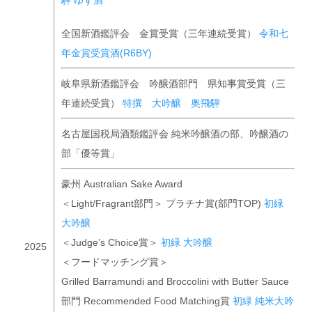
騨 ゆず酒
全国新酒鑑評会 金賞受賞（三年連続受賞）
令和七
年金賞受賞酒(R6BY)
岐阜県新酒鑑評会 吟醸酒部門 県知事賞受賞（三
年連続受賞）
特撰 大吟醸 奥飛騨
名古屋国税局酒類鑑評会 純米吟醸酒の部、吟醸酒の
部「優等賞」
豪州 Australian Sake Award
＜Light/Fragrant部門＞ プラチナ賞(部門TOP)
初緑
大吟醸
＜Judge’s Choice賞＞
初緑 大吟醸
2025
＜フードマッチング賞＞
Grilled Barramundi and Broccolini with Butter Sauce
部門 Recommended Food Matching賞
初緑 純米大吟