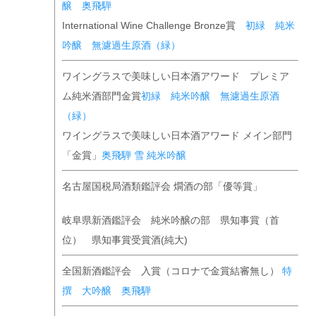
醸 奥飛騨
International Wine Challenge Bronze賞
初緑 純米
吟醸 無濾過生原酒（緑）
ワイングラスで美味しい日本酒アワード プレミア
ム純米酒部門金賞
初緑 純米吟醸 無濾過生原酒
（緑）
ワイングラスで美味しい日本酒アワード メイン部門
「金賞」
奥飛騨 雪 純米吟醸
名古屋国税局酒類鑑評会 燗酒の部「優等賞」
岐阜県新酒鑑評会 純米吟醸の部 県知事賞（首
位） 県知事賞受賞酒(純大)
全国新酒鑑評会 入賞（コロナで金賞結審無し）
特
撰 大吟醸 奥飛騨