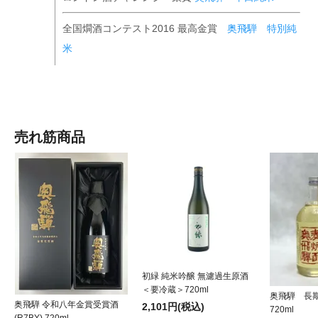
全国燗酒コンテスト2016 最高金賞
奥飛騨 特別純
米
売れ筋商品
初緑 純米吟醸 無濾過生原酒
＜要冷蔵＞720ml
奥飛騨 長
奥飛騨 令和八年金賞受賞酒
2,101円(税込)
720ml