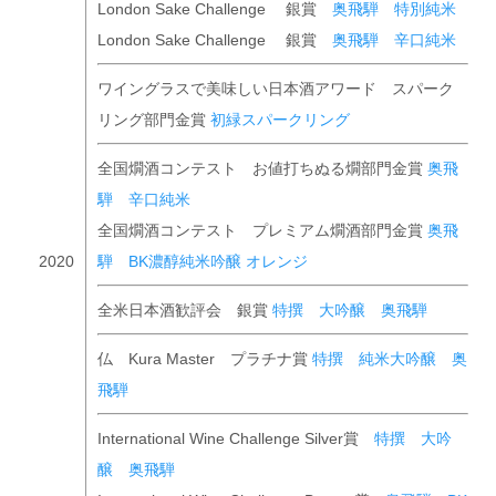
London Sake Challenge 銀賞
奥飛騨 特別純米
London Sake Challenge 銀賞
奥飛騨 辛口純米
ワイングラスで美味しい日本酒アワード スパーク
リング部門金賞
初緑スパークリング
全国燗酒コンテスト お値打ちぬる燗部門金賞
奥飛
騨 辛口純米
全国燗酒コンテスト プレミアム燗酒部門金賞
奥飛
2020
騨 BK濃醇純米吟醸 オレンジ
全米日本酒歓評会 銀賞
特撰 大吟醸 奥飛騨
仏 Kura Master プラチナ賞
特撰 純米大吟醸 奥
飛騨
International Wine Challenge Silver賞
特撰 大吟
醸 奥飛騨