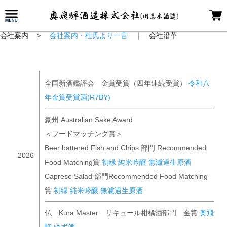
会社案内 ＞
会社案内・杜氏より一言
｜ 会社沿革
受賞歴
全国新酒鑑評会 金賞受賞（四年連続受賞）
令和八
年金賞受賞酒(R7BY)
豪州 Australian Sake Award
＜フードマッチング賞＞
Beer battered Fish and Chips 部門 Recommended
2026
Food Matching賞
初緑 純米吟醸 無濾過生原酒
Caprese Salad 部門Recommended Food Matching
賞
初緑 純米吟醸 無濾過生原酒
仏 Kura Master リキュール柑橘酒部門 金賞
奥飛