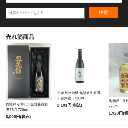
検索
売れ筋商品
初緑 純米吟醸 無濾過生原酒
＜要冷蔵＞720ml
奥飛騨 長
奥飛騨 令和八年金賞受賞酒
2,101円(税込)
720ml
(R7BY) 720ml
1,920円(
6,000円(税込)