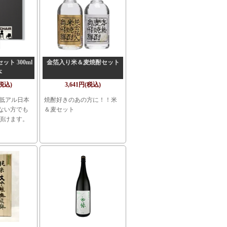
ット 300ml
金箔入り米＆麦焼酎セット
本
(税込)
3,641円(税込)
！低アル日本
焼酎好きのあの方に！！米
ない方でも
＆麦セット
頂けます。