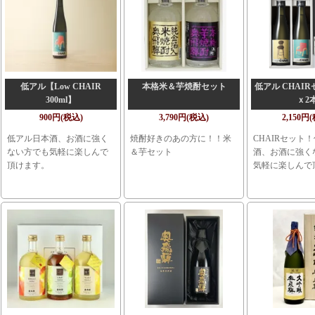
低アル【Low CHAIR
本格米＆芋焼酎セット
低アル CHAIRセ
300ml】
ｘ2
900円(税込)
3,790円(税込)
2,150円
低アル日本酒、お酒に強く
焼酎好きのあの方に！！米
CHAIRセット
ない方でも気軽に楽しんで
＆芋セット
酒、お酒に強く
頂けます。
気軽に楽しんで