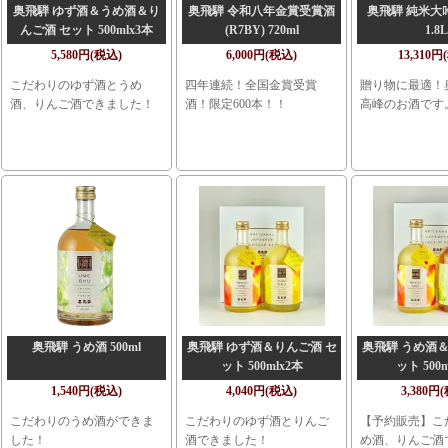
奥飛騨 ゆず酒＆うめ酒＆り
奥飛騨 令和八年金賞受賞酒
奥飛騨 純米大吟醸
んご酒 セット 500mlx3本
(R7BY) 720ml
1.8L
5,580円(税込)
6,000円(税込)
13,310円
こだわりのゆず酒とうめ
四年連続！全国金賞受賞
贈り物に最適！
酒、りんご酒できました！
酒！限定600本！！
高峰のお酒です
奥飛騨 うめ酒 500ml
奥飛騨 ゆず酒＆りんご酒 セ
奥飛騨 うめ酒＆
ット 500mlx2本
ット 500m
1,540円(税込)
4,040円(税込)
3,380円
こだわりのうめ酒ができま
こだわりのゆず酒とりんご
【予約販売】こ
した！
酒できました！
め酒、りんご酒