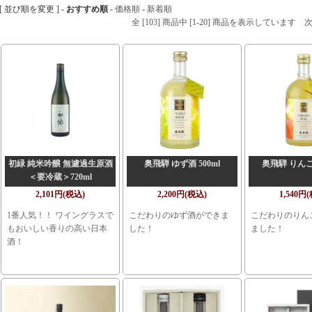
[ 並び順を変更 ] -
おすすめ順
-
価格順
-
新着順
全 [103] 商品中 [1-20] 商品を表示しています
初緑 純米吟醸 無濾過生原酒
奥飛騨 ゆず酒 500ml
奥飛騨 りんご酒
＜要冷蔵＞720ml
2,101円(税込)
2,200円(税込)
1,540円
1番人気！！ ワイングラスで
こだわりのゆず酒ができま
こだわりのりん
もおいしい香りの高い日本
した！
ました！
酒！