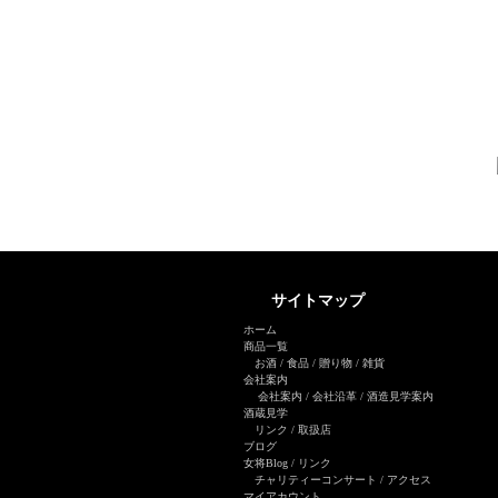
サイトマップ
ホーム
商品一覧
お酒
/
食品
/
贈り物
/
雑貨
会社案内
会社案内
/
会社沿革
/
酒造見学案内
酒蔵見学
リンク
/
取扱店
ブログ
女将Blog
/ リンク
チャリティーコンサート
/
アクセス
マイアカウント