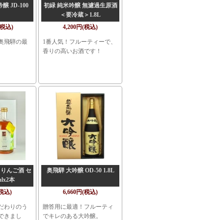
 JD-100
初緑 純米吟醸 無濾過生原酒
＜要冷蔵＞1.8L
(税込)
4,200円(税込)
奥飛騨の最
1番人気！フルーティーで、
。
香りの高いお酒です！
りんご酒 セ
奥飛騨 大吟醸 OD-50 1.8L
lx2本
(税込)
6,660円(税込)
だわりのう
贈答用に最適！フルーティ
できまし
でキレのある大吟醸。