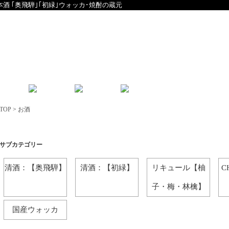
本酒 ｢奥飛騨｣｢初緑｣ウォッカ･焼酎の蔵元
English
中文
TOP
>
お酒
お酒
サブカテゴリー
清酒：【奥飛騨】
清酒：【初緑】
リキュール【柚
C
子・梅・林檎】
国産ウォッカ