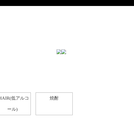
HAIR(低アルコ
焼酎
ール)