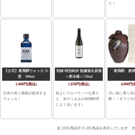
た！
【公式】奥飛騨ウォッカ 55
初緑 特別純米 無濾過生原酒
奥飛騨 麦
度 300ml
＜要冷蔵＞720ml
1,600円(税込)
1,830円(税込)
4,000円
日本の造り酒屋が提供する
程よいフルーティーな香り
渋い壺に香り高
ウォッカ！
と、米のうまみが味噌料理
酎！！ギフト№
によく合います♪
全 [103] 商品中 [1-20] 商品を表示しています