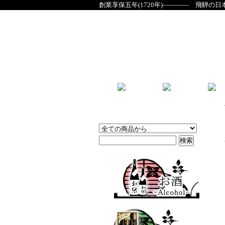
創業享保五年(1720年)―――― 飛騨の日
商品検索