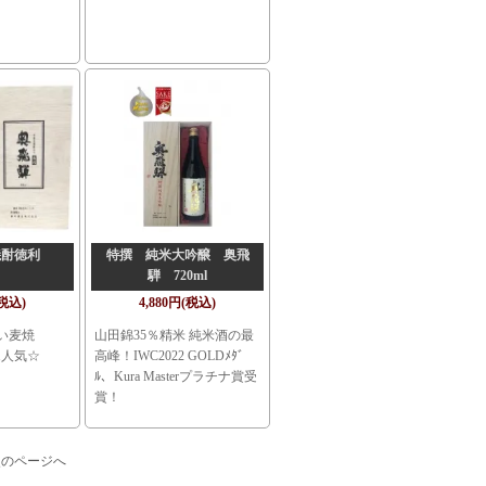
焼酎徳利
特撰 純米大吟醸 奥飛
騨 720ml
(税込)
4,880円(税込)
い麦焼
山田錦35％精米 純米酒の最
1人気☆
高峰！IWC2022 GOLDﾒﾀﾞ
ﾙ、Kura Masterプラチナ賞受
賞！
次のページへ