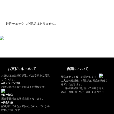
最近チェックした商品
最近チェックした商品はありません。
お支払いについて
配送について
お支払方法は銀行振込、代金引換をご用意
配送はヤマト便でお届けします。
しています。
ご入金の確認後、5日以内に商品を発送さ
■オンライン決済
せていただきます。
お使い頂けるカードは以下の通りです。
土日祝の商品発送は行っておりません。
送料・お届け日など、
詳しくはコチラ
■銀行振込
振込手数料はお客様負担となります。
■代金引換
配達員に代金をお支払ください。代引き手
数料は330円です。