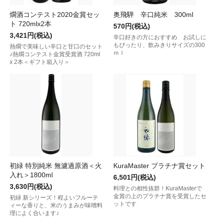
燗酒コンテスト2020金賞セッ
奥飛騨 辛口純米 300ml
ト 720mlx2本
570円(税込)
3,421円(税込)
辛口好きの方におすすめ お試しに
もぴったり、飲みきりサイズの300
熱燗で美味しい辛口と甘口のセット
ｍｌ
♪熱燗コンテスト金賞受賞酒 720ml
x 2本＜ギフト箱入り＞
初緑 特別純米 無濾過原酒＜火
KuraMaster プラチナ賞セット
入れ＞1800ml
6,501円(税込)
3,630円(税込)
料理との相性抜群！KuraMasterで
金賞の上のプラチナ賞を受賞したセ
初緑 新シリーズ！程よいフルーテ
ットです
ィーな香りと、米のうまみが味噌料
理によく合います♪