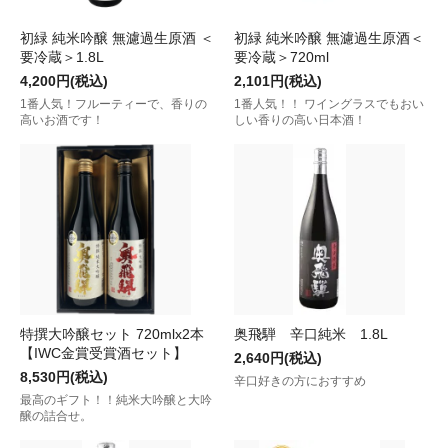
初緑 純米吟醸 無濾過生原酒 ＜
初緑 純米吟醸 無濾過生原酒＜
要冷蔵＞1.8L
要冷蔵＞720ml
4,200円(税込)
2,101円(税込)
1番人気！フルーティーで、香りの
1番人気！！ ワイングラスでもおい
高いお酒です！
しい香りの高い日本酒！
特撰大吟醸セット 720mlx2本
奥飛騨 辛口純米 1.8L
【IWC金賞受賞酒セット】
2,640円(税込)
8,530円(税込)
辛口好きの方におすすめ
最高のギフト！！純米大吟醸と大吟
醸の詰合せ。