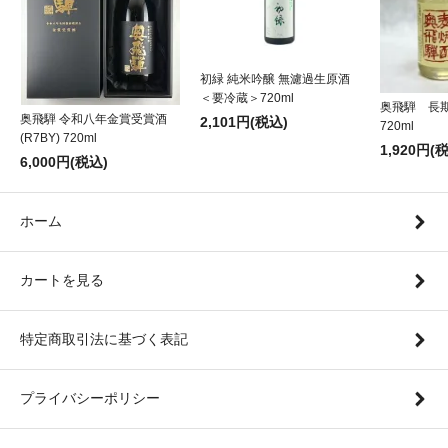
初緑 純米吟醸 無濾過生原酒
＜要冷蔵＞720ml
奥飛騨 長
奥飛騨 令和八年金賞受賞酒
2,101円(税込)
720ml
(R7BY) 720ml
1,920円(
6,000円(税込)
ホーム
カートを見る
特定商取引法に基づく表記
プライバシーポリシー