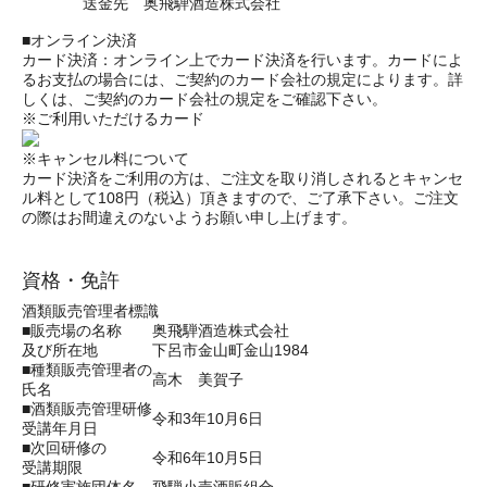
送金先 奥飛騨酒造株式会社
■オンライン決済
カード決済：オンライン上でカード決済を行います。カードによ
るお支払の場合には、ご契約のカード会社の規定によります。詳
しくは、ご契約のカード会社の規定をご確認下さい。
※ご利用いただけるカード
※キャンセル料について
カード決済をご利用の方は、ご注文を取り消しされるとキャンセ
ル料として108円（税込）頂きますので、ご了承下さい。ご注文
の際はお間違えのないようお願い申し上げます。
資格・免許
酒類販売管理者標識
■販売場の名称
奥飛騨酒造株式会社
及び所在地
下呂市金山町金山1984
■種類販売管理者の
高木 美賀子
氏名
■酒類販売管理研修
令和3年10月6日
受講年月日
■次回研修の
令和6年10月5日
受講期限