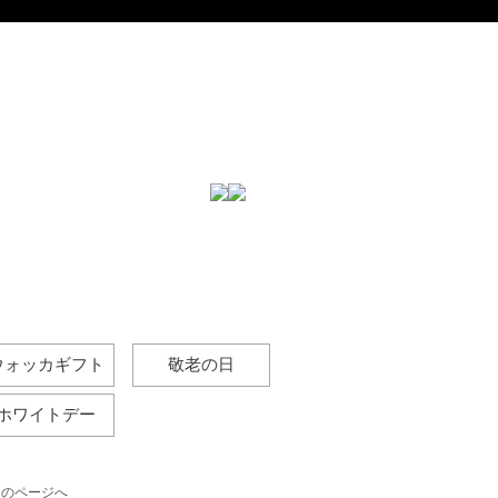
ウォッカギフト
敬老の日
ホワイトデー
次のページへ