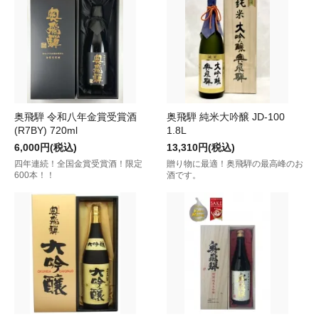
奥飛騨 令和八年金賞受賞酒
奥飛騨 純米大吟醸 JD-100
(R7BY) 720ml
1.8L
6,000円(税込)
13,310円(税込)
四年連続！全国金賞受賞酒！限定
贈り物に最適！奥飛騨の最高峰のお
600本！！
酒です。