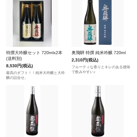
特撰大吟醸セット 720mlx2本
奥飛騨 特撰 純米吟醸 720ml
(送料別)
2,310円(税込)
8,530円(税込)
フルーティな香りとキレのある後味
で飲みやすい♪
最高のギフト！！純米大吟醸と大吟
醸の詰合せ。