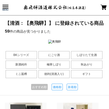
【清酒：【奥飛騨】】 に登録されている商品
59
件の商品が見つかりました
BKシリーズ
にごり酒
しぼりたて生酒
新酒純吟
極寒しぼり
秋あがり
ミニ菰樽
徳利(清酒入り)
ギフト
おすすめ順
価格順
新着順