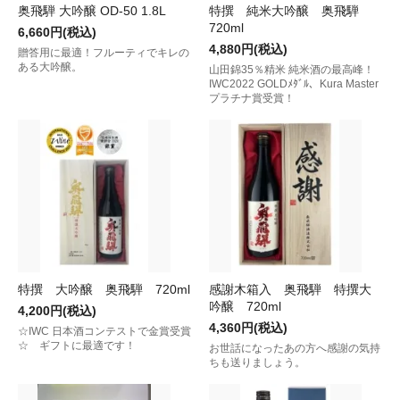
奥飛騨 大吟醸 OD-50 1.8L
特撰 純米大吟醸 奥飛騨
720ml
6,660円(税込)
4,880円(税込)
贈答用に最適！フルーティでキレの
ある大吟醸。
山田錦35％精米 純米酒の最高峰！
IWC2022 GOLDﾒﾀﾞﾙ、Kura Master
プラチナ賞受賞！
特撰 大吟醸 奥飛騨 720ml
感謝木箱入 奥飛騨 特撰大
吟醸 720ml
4,200円(税込)
4,360円(税込)
☆IWC 日本酒コンテストで金賞受賞
☆ ギフトに最適です！
お世話になったあの方へ感謝の気持
ちも送りましょう。