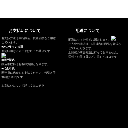
お支払いについて
配送について
お支払方法は銀行振込、代金引換をご用意
配送はヤマト便でお届けします。
しています。
ご入金の確認後、5日以内に商品を発送さ
■オンライン決済
せていただきます。
お使い頂けるカードは以下の通りです。
土日祝の商品発送は行っておりません。
送料・お届け日など、
詳しくはコチラ
■銀行振込
振込手数料はお客様負担となります。
■代金引換
配達員に代金をお支払ください。代引き手
数料は330円です。
お支払いについて
詳しくはコチラ