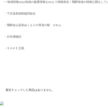
>>地域情報netは地域の厳選情報をnetより情報発信！飛騨地域の情報公開をして
・下呂温泉旅館協同組合
・飛騨金山温泉ぬくもりの里道の駅 かれん
・日本酒物語
・ＳＡＫＥ王国
最近チェックした商品
最近チェックした商品はありません。