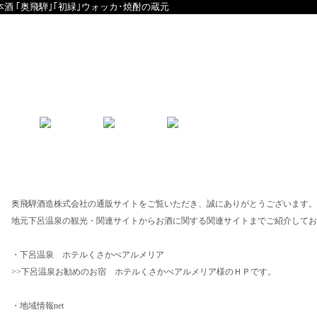
本酒 ｢奥飛騨｣｢初緑｣ウォッカ･焼酎の蔵元
English
中文
関連サイトのご紹介
奥飛騨酒造株式会社の通販サイトをご覧いただき、誠にありがとうございます。
地元下呂温泉の観光・関連サイトからお酒に関する関連サイトまでご紹介してお
・下呂温泉 ホテルくさかべアルメリア
>>下呂温泉お勧めのお宿 ホテルくさかべアルメリア様のＨＰです。
・地域情報net