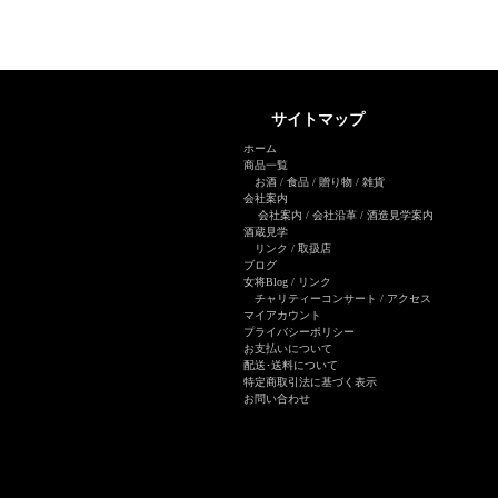
サイトマップ
ホーム
商品一覧
お酒
/
食品
/
贈り物
/
雑貨
会社案内
会社案内
/
会社沿革
/
酒造見学案内
酒蔵見学
リンク
/
取扱店
ブログ
女将Blog
/ リンク
チャリティーコンサート
/
アクセス
マイアカウント
プライバシーポリシー
お支払いについて
配送･送料について
特定商取引法に基づく表示
お問い合わせ