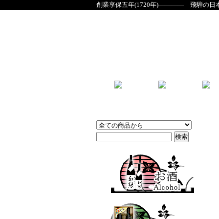
創業享保五年(1720年)―――― 飛騨の日
商品検索