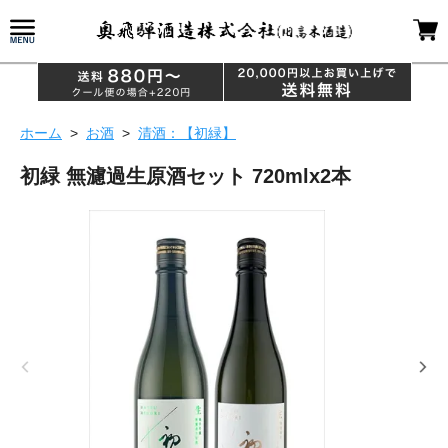
ホーム
>
お酒
>
清酒：【初緑】
初緑 無濾過生原酒セット 720mlx2本