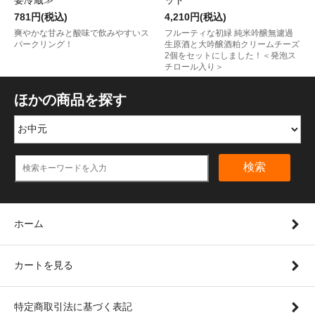
781円(税込)
4,210円(税込)
爽やかな甘みと酸味で飲みやすいス
フルーティな初緑 純米吟醸無濾過
パークリング！
生原酒と大吟醸酒粕クリームチーズ
2個をセットにしました！＜発泡ス
チロール入り＞
ほかの商品を探す
検索
ホーム
カートを見る
特定商取引法に基づく表記