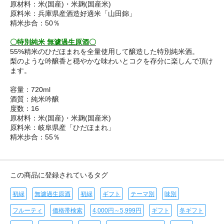
原材料：米(国産)・米麹(国産米)
原料米：兵庫県産酒造好適米「山田錦」
精米歩合：50％
〇特別純米 無濾過生原酒〇
55%精米のひだほまれを全量使用して醸造した特別純米酒。
梨のような吟醸香と穏やかな味わいとコクを存分に楽しんで頂け
ます。
容量：720ml
酒質：純米吟醸
度数：16
原材料：米(国産)・米麹(国産米)
原料米：岐阜県産「ひだほまれ」
精米歩合：55％
この商品に登録されているタグ
初緑
無濾過生原酒
初緑
ギフト
テーマ別
味別
フルーティ
価格帯検索
4,000円～5,999円
ギフト
冬ギフト