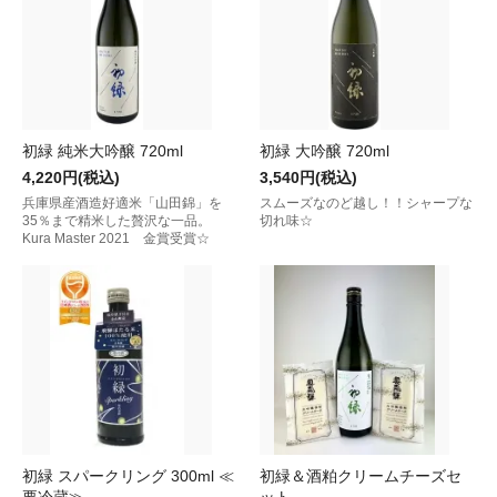
初緑 純米大吟醸 720ml
初緑 大吟醸 720ml
4,220円(税込)
3,540円(税込)
兵庫県産酒造好適米「山田錦」を
スムーズなのど越し！！シャープな
35％まで精米した贅沢な一品。
切れ味☆
Kura Master 2021 金賞受賞☆
初緑 スパークリング 300ml ≪
初緑＆酒粕クリームチーズセ
要冷蔵≫
ット