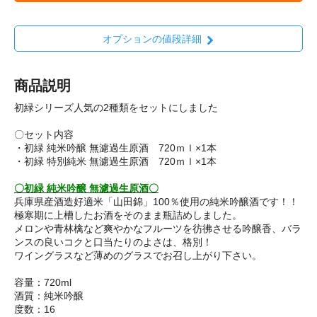
オプションの値段詳細
商品説明
初緑シリーズ人気の2種類をセットにしました
〇セット内容
・初緑 純米吟醸 無濾過生原酒 720ｍｌ×1本
・初緑 特別純米 無濾過生原酒 720ｍｌ×1本
〇初緑 純米吟醸 無濾過生原酒〇
兵庫県産酒造好適米「山田錦」100％使用の純米吟醸酒です！！
極寒期に上槽したお酒をそのまま瓶詰めしました。
メロンや青林檎など爽やかなフルーツを彷彿させる吟醸香、バラ
ンスの良いコクと口当たりのよさは、格別！
ワイングラスなど薄めのグラスでお召し上がり下さい。
容量：720ml
酒質：純米吟醸
度数：16