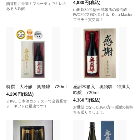
4,880円(税込)
贈答用に最適！フルーティでキレの
ある大吟醸。
山田錦35％精米 純米酒の最高峰！
IWC2022 GOLDﾒﾀﾞﾙ、Kura Master
プラチナ賞受賞！
特撰 大吟醸 奥飛騨 720ml
感謝木箱入 奥飛騨 特撰大
吟醸 720ml
4,200円(税込)
4,360円(税込)
☆IWC 日本酒コンテストで金賞受賞
☆ ギフトに最適です！
お世話になったあの方へ感謝の気持
ちも送りましょう。