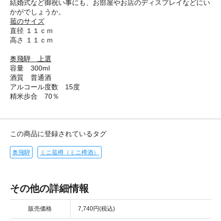
結婚式など御祝い事にも、お部屋やお店のディスプレイなどにい
かがでしょうか。
菰のサイズ
直径 １１ｃｍ
高さ １１ｃｍ
奥飛騨 上選
容量 300ml
酒質 普通酒
アルコール度数 15度
精米歩合 70％
この商品に登録されているタグ
奥飛騨
ミニ菰樽（ミニ樽酒）
その他の詳細情報
販売価格
7,740円(税込)