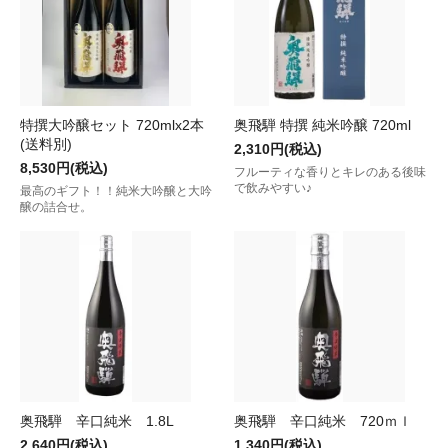
特撰大吟醸セット 720mlx2本
奥飛騨 特撰 純米吟醸 720ml
(送料別)
2,310円(税込)
8,530円(税込)
フルーティな香りとキレのある後味
で飲みやすい♪
最高のギフト！！純米大吟醸と大吟
醸の詰合せ。
奥飛騨 辛口純米 1.8L
奥飛騨 辛口純米 720ｍｌ
2,640円(税込)
1,340円(税込)