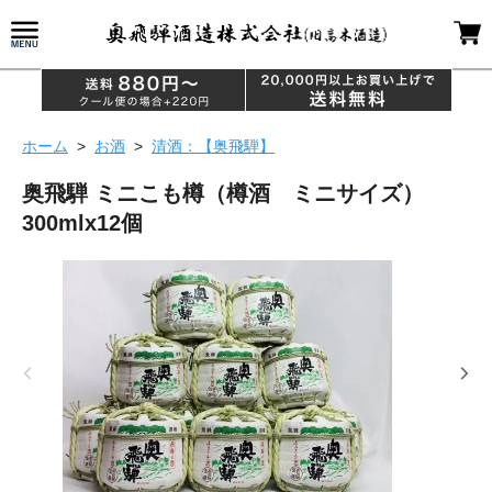
ホーム
>
お酒
>
清酒：【奥飛騨】
奥飛騨 ミニこも樽（樽酒 ミニサイズ）
300mlx12個