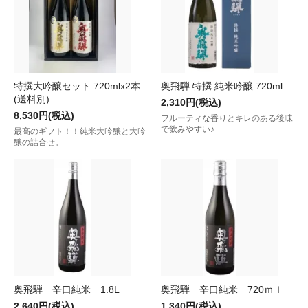
特撰大吟醸セット 720mlx2本
奥飛騨 特撰 純米吟醸 720ml
(送料別)
2,310円(税込)
8,530円(税込)
フルーティな香りとキレのある後味
で飲みやすい♪
最高のギフト！！純米大吟醸と大吟
醸の詰合せ。
奥飛騨 辛口純米 1.8L
奥飛騨 辛口純米 720ｍｌ
2,640円(税込)
1,340円(税込)