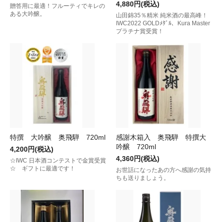
4,880円(税込)
贈答用に最適！フルーティでキレの
ある大吟醸。
山田錦35％精米 純米酒の最高峰！
IWC2022 GOLDﾒﾀﾞﾙ、Kura Master
プラチナ賞受賞！
特撰 大吟醸 奥飛騨 720ml
感謝木箱入 奥飛騨 特撰大
吟醸 720ml
4,200円(税込)
4,360円(税込)
☆IWC 日本酒コンテストで金賞受賞
☆ ギフトに最適です！
お世話になったあの方へ感謝の気持
ちも送りましょう。