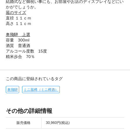
結婚式など御祝い事にも、お部屋やお店のディスプレイなどにい
かがでしょうか。
菰のサイズ
直径 １１ｃｍ
高さ １１ｃｍ
奥飛騨 上選
容量 300ml
酒質 普通酒
アルコール度数 15度
精米歩合 70％
この商品に登録されているタグ
奥飛騨
ミニ菰樽（ミニ樽酒）
その他の詳細情報
販売価格
30,960円(税込)