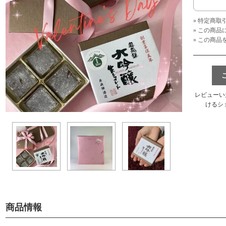
» 特定商取
» この商
» この商
レビューい
けるシ
商品情報