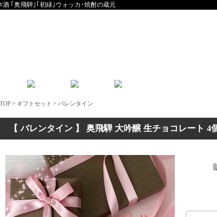
本酒 ｢奥飛騨｣｢初緑｣ウォッカ･焼酎の蔵元
English
中文
TOP
>
ギフトセット
>
バレンタイン
【 バレンタイン 】 奥飛騨 大吟醸 生チョコレート 4