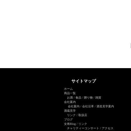
サイトマップ
ホーム
商品一覧
お酒
/
食品
/
贈り物
/
雑貨
会社案内
会社案内
/
会社沿革
/
酒造見学案内
酒蔵見学
リンク
/
取扱店
ブログ
女将Blog
/ リンク
チャリティーコンサート
/
アクセス