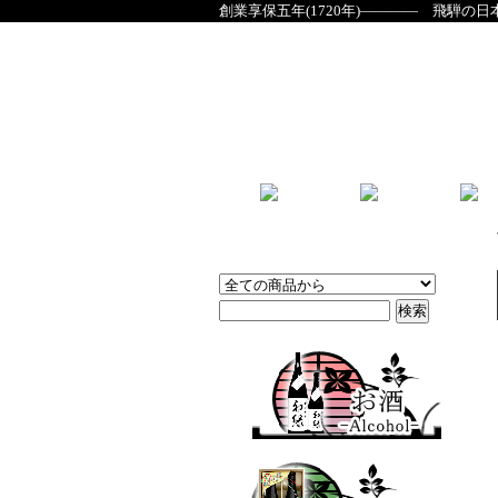
創業享保五年(1720年)―――― 飛騨の日
商品検索