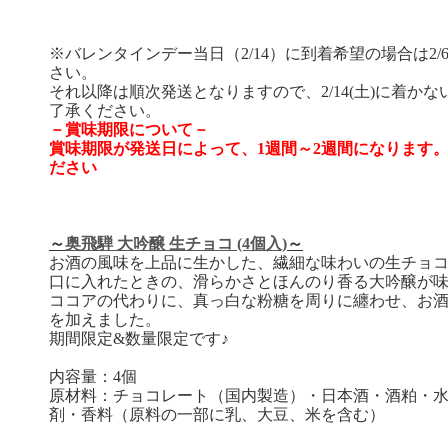
※バレンタインデー当日（2/14）に到着希望の場合は2/6
さい。
それ以降は順次発送となりますので、2/14(土)に着か
了承ください。
－賞味期限について－
賞味期限が発送日によって、1週間～2週間になります
ださい
～
奥飛騨 大吟醸 生チョコ (4個入)
～
お酒の風味を上品に生かした、繊細な味わいの生チョ
口に入れたときの、滑らかさとほんのり香る大吟醸が
ココアの代わりに、真っ白な粉糖を周りに纏わせ、お
を加えました。
期間限定&数量限定です♪
内容量：4個
原材料：チョコレート（国内製造）・日本酒・酒粕・
剤・香料（原料の一部に乳、大豆、米を含む）