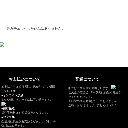
最近チェックした商品
最近チェックした商品はありません。
お支払いについて
配送について
お支払方法は銀行振込、代金引換をご用意
配送はヤマト便でお届けします。
しています。
ご入金の確認後、5日以内に商品を発送さ
■オンライン決済
せていただきます。
お使い頂けるカードは以下の通りです。
土日祝の商品発送は行っておりません。
送料・お届け日など、
詳しくはコチラ
■銀行振込
振込手数料はお客様負担となります。
■代金引換
配達員に代金をお支払ください。代引き手
数料は330円です。