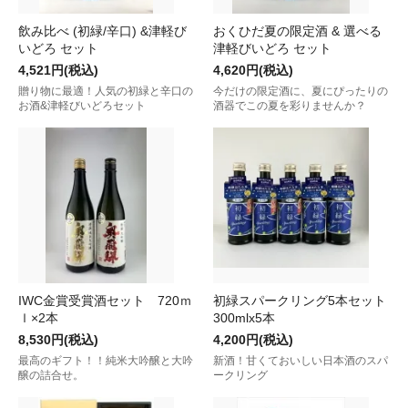
飲み比べ (初緑/辛口) &津軽び
おくひだ夏の限定酒 & 選べる
いどろ セット
津軽びいどろ セット
4,521円(税込)
4,620円(税込)
贈り物に最適！人気の初緑と辛口の
今だけの限定酒に、夏にぴったりの
お酒&津軽びいどろセット
酒器でこの夏を彩りませんか？
IWC金賞受賞酒セット 720ｍ
初緑スパークリング5本セット
ｌ×2本
300mlx5本
8,530円(税込)
4,200円(税込)
最高のギフト！！純米大吟醸と大吟
新酒！甘くておいしい日本酒のスパ
醸の詰合せ。
ークリング