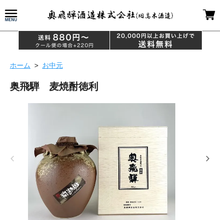
ホーム
>
お中元
奥飛騨 麦焼酎徳利