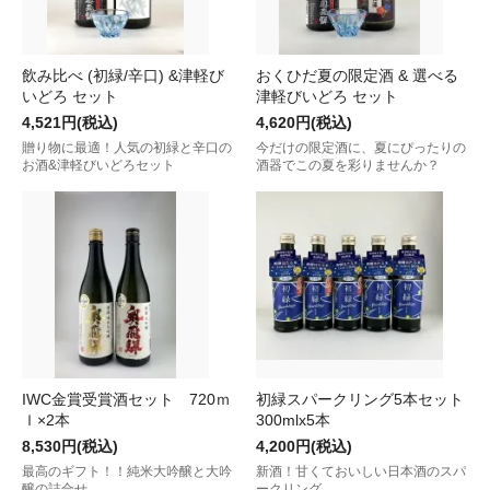
飲み比べ (初緑/辛口) &津軽び
おくひだ夏の限定酒 & 選べる
いどろ セット
津軽びいどろ セット
4,521円(税込)
4,620円(税込)
贈り物に最適！人気の初緑と辛口の
今だけの限定酒に、夏にぴったりの
お酒&津軽びいどろセット
酒器でこの夏を彩りませんか？
IWC金賞受賞酒セット 720ｍ
初緑スパークリング5本セット
ｌ×2本
300mlx5本
8,530円(税込)
4,200円(税込)
最高のギフト！！純米大吟醸と大吟
新酒！甘くておいしい日本酒のスパ
醸の詰合せ。
ークリング