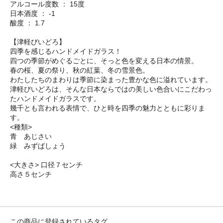
アルコール度数 ： 15度
日本酒度 ： -1
酸度 ： 1.7
【津軽びいどろ】
四季を感じるハンドメイドガラス！
四つの季節がめぐるごとに、そっと色を変える日本の情景。
春の桜、夏の祭り、秋の紅葉、冬の雪景色。
わたしたちのまわりは季節に染まった豊かな色に溢れています。
津軽びいどろは、そんな日本ならではの美しい色合いにこだわっ
たハンドメイドガラスです。
幾千とも言われる表情で、ひと時を四季の魅力とともに彩りま
す。
<種類>
青 あじさい
緑 みずばしょう
<大きさ> 口径７センチ
高さ５センチ
この商品に登録されているタグ