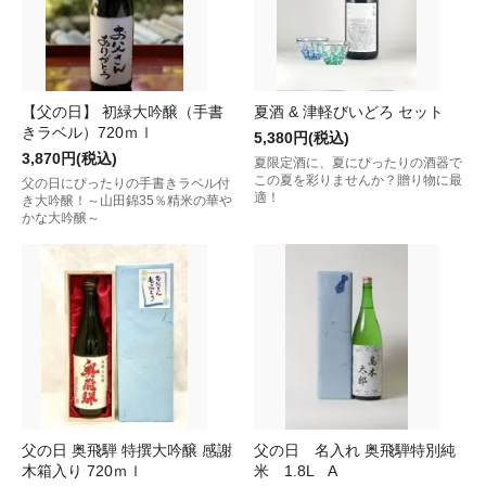
【父の日】 初緑大吟醸（手書
夏酒 & 津軽びいどろ セット
きラベル）720ｍｌ
5,380円(税込)
3,870円(税込)
夏限定酒に、夏にぴったりの酒器で
この夏を彩りませんか？贈り物に最
父の日にぴったりの手書きラベル付
適！
き大吟醸！～山田錦35％精米の華や
かな大吟醸～
父の日 奥飛騨 特撰大吟醸 感謝
父の日 名入れ 奥飛騨特別純
木箱入り 720ｍｌ
米 1.8L A