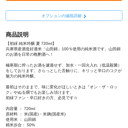
オプションの値段詳細
商品説明
【初緑 純米吟醸 夏 720ml】
兵庫県産酒造好適米「山田錦」100％使用の純米酒です。山田錦
のお酒を日常の晩酌酒へ！
極寒期に搾ったお酒を濾過せず、加水・一回火入れ（低温殺菌）
をしております。さらっとした舌触りに、キリッと辛口のコクが
魅力の純米吟醸。
最初はそのままで、味に変化がほしいときは『オン・ザ・ロッ
ク』やぬる燗でもお楽しみ頂けます。
初緑ファン・辛口好きの方、必見です☆
内容量 ： 720ml
原材料 ： 米(国産)・米麹(国産米)
使用米 ： 山田錦
精米歩合： 50%