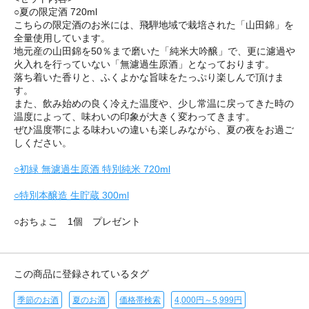
○夏の限定酒 720ml
こちらの限定酒のお米には、飛騨地域で栽培された「山田錦」を
全量使用しています。
地元産の山田錦を50％まで磨いた「純米大吟醸」で、更に濾過や
火入れを行っていない「無濾過生原酒」となっております。
落ち着いた香りと、ふくよかな旨味をたっぷり楽しんで頂けま
す。
また、飲み始めの良く冷えた温度や、少し常温に戻ってきた時の
温度によって、味わいの印象が大きく変わってきます。
ぜひ温度帯による味わいの違いも楽しみながら、夏の夜をお過ご
しください。
○初緑 無濾過生原酒 特別純米 720ml
○特別本醸造 生貯蔵 300ml
○おちょこ 1個 プレゼント
この商品に登録されているタグ
季節のお酒
夏のお酒
価格帯検索
4,000円～5,999円