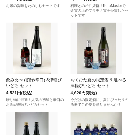
お米の旨味をたのしむセットです
料理との相性抜群！KuraMasterで
金賞の上のプラチナ賞を受賞したセ
ットです
飲み比べ (初緑/辛口) &津軽び
おくひだ夏の限定酒 & 選べる
いどろ セット
津軽びいどろ セット
4,521円(税込)
4,620円(税込)
贈り物に最適！人気の初緑と辛口の
今だけの限定酒に、夏にぴったりの
お酒&津軽びいどろセット
酒器でこの夏を彩りませんか？