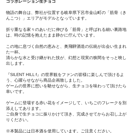
コラボレーション生チョコ
物語の舞台は、弊社が位置する岐阜県下呂市金山町の「筋骨（き
んこつ）」エリアがモデルとなっています。
折り重なる家々のあいだに伸びる「筋骨」と呼ばれる細い裏路地
は、時の記憶を抱えたまま静かに佇んでいます。
この地に息づく自然の恵みと、奥飛騨酒造の伝統が出会い生まれ
た一杯。
清らかな水と受け継がれた技が、幻想と現実の狭間をそっと映し
出します。
『SILENT HILL f』の世界観をファンの皆様に楽しんで頂けるよ
う、心躍らせながら商品企画致しました。
ゲームの世界に想いを馳せながら、生チョコを味わって頂けたら
幸いです。
ゲームに登場する赤い花をイメージして、いちごのフレークを別
添えしてあります。
ご自身で生チョコに振りかけて頂き、完成させてからお召し上が
りください。
※本製品には日本酒を使用しています。ご注意ください。