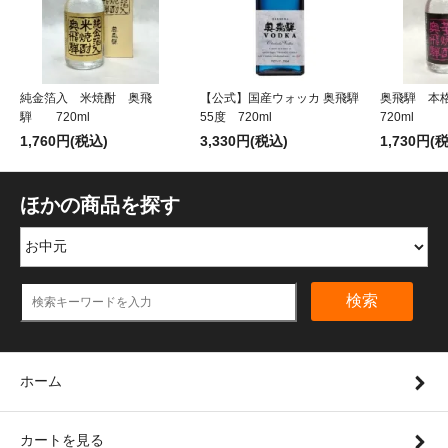
純金箔入 米焼酎 奥飛
【公式】国産ウォッカ 奥飛騨
奥飛騨 本
騨 720ml
55度 720ml
720ml
1,760円(税込)
3,330円(税込)
1,730円(
ほかの商品を探す
検索
ホーム
カートを見る