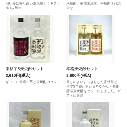
渋い壺に香り高い麦焼酎！！ギフト
米焼酎、長期麦焼酎、芋焼酎３品詰
№1人気☆
合せ
本格芋&麦焼酎セット
本格麦焼酎セット
3,610円(税込)
3,800円(税込)
ギフトに最適！芋と麦焼酎のセット
香りのよいすっきりした麦焼酎と、
樽で3年寝かせたまろやかなく長期
貯蔵麦焼酎をセットにしました。ギ
フトに最適！