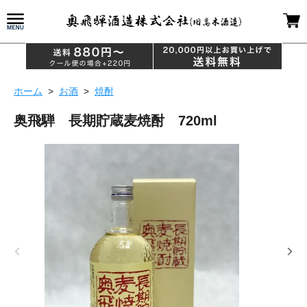
ホーム
>
お酒
>
焼酎
奥飛騨 長期貯蔵麦焼酎 720ml