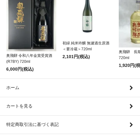
初緑 純米吟醸 無濾過生原酒
＜要冷蔵＞720ml
奥飛騨 長
奥飛騨 令和八年金賞受賞酒
2,101円(税込)
720ml
(R7BY) 720ml
1,920円(
6,000円(税込)
ホーム
カートを見る
特定商取引法に基づく表記