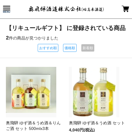
【リキュールギフト】 に登録されている商品
2
件の商品が見つかりました
おすすめ順
価格順
新着順
奥飛騨 ゆず酒＆うめ酒＆りん
奥飛騨 ゆず酒＆うめ酒 セット
ご酒 セット 500mlx3本
4,040円(税込)