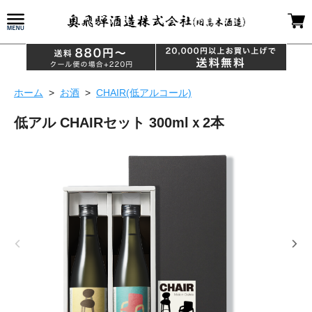
ホーム
>
お酒
>
CHAIR(低アルコール)
低アル CHAIRセット 300mlｘ2本