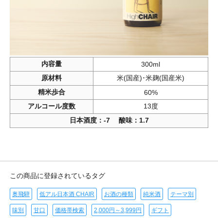
内容量
300ml
原材料
米(国産)･米麹(国産米)
精米歩合
60%
アルコール度数
13度
日本酒度：‐7 酸味：1.7
この商品に登録されているタグ
奥飛騨
低アル日本酒 CHAIR
お酒の種類
純米酒
テーマ別
味別
甘口
価格帯検索
2,000円～3,999円
ギフト