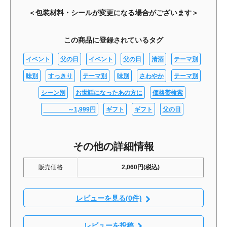
＜包装材料・シールが変更になる場合がございます＞
この商品に登録されているタグ
イベント
父の日
イベント
父の日
清酒
テーマ別
味別
すっきり
テーマ別
味別
さわやか
テーマ別
シーン別
お世話になったあの方に
価格帯検索
～1,999円
ギフト
ギフト
父の日
その他の詳細情報
販売価格
2,060円(税込)
レビューを見る(0件)
レビューを投稿