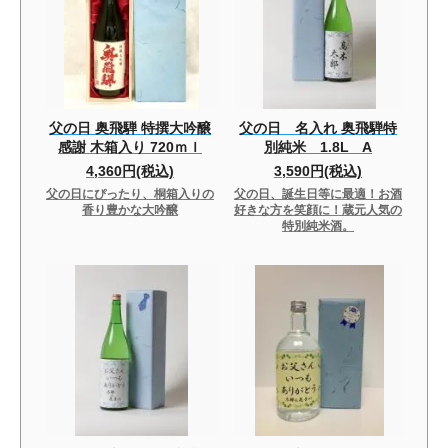
父の日 奥飛騨 特撰大吟醸
父の日 名入れ 奥飛騨特
感謝 木箱入り 720ｍｌ
別純米 1.8L A
4,360円(税込)
3,590円(税込)
父の日にぴったり、桐箱入りの
父の日、誕生日等に最適！お酒
香り豊かな大吟醸
好きな方を笑顔に！蔵元人気の
特別純米酒。