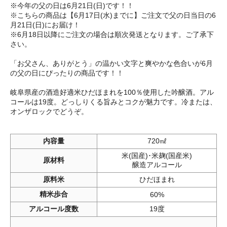
※今年の父の日は6月21日(日)です！！
※こちらの商品は【6月17日(水)までに】ご注文で父の日当日の6
月21日(日)にお届け！
※6月18日以降にご注文の場合は順次発送となります。ご了承下
さい。
「お父さん、ありがとう」の温かい文字と爽やかな色合いが6月
の父の日にぴったりの商品です！！
岐阜県産の酒造好適米ひだほまれを100％使用した吟醸酒。アル
コールは19度。どっしりくる旨みとコクが魅力です。冷または、
オンザロックでどうぞ。
内容量
720㎖
米(国産)･米麹(国産米)
原材料
醸造アルコール
原料米
ひだほまれ
精米歩合
60%
アルコール度数
19度