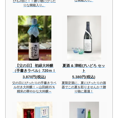
な桐箱入り。
びも2倍に！！贈り物にぴった
りな桐箱入り。
【父の日】 初緑大吟醸
夏酒 & 津軽びいどろ セッ
（手書きラベル）720ｍｌ
ト
3,870円(税込)
5,380円(税込)
父の日にぴったりの手書きラベ
夏限定酒に、夏にぴったりの酒
ル付き大吟醸！～山田錦35％
器でこの夏を彩りませんか？贈
精米の華やかな大吟醸～
り物に最適！