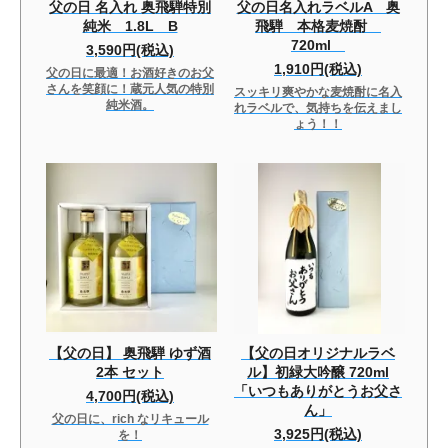
父の日 名入れ 奥飛騨特別
父の日名入れラベルA 奥
純米 1.8L B
飛騨 本格麦焼酎
720ml
3,590円(税込)
1,910円(税込)
父の日に最適！お酒好きのお父
さんを笑顔に！蔵元人気の特別
スッキリ爽やかな麦焼酎に名入
純米酒。
れラベルで、気持ちを伝えまし
ょう！！
【父の日】 奥飛騨 ゆず酒
【父の日オリジナルラベ
2本 セット
ル】初緑大吟醸 720ml
「いつもありがとうお父さ
4,700円(税込)
ん」
父の日に、rich なリキュール
3,925円(税込)
を！