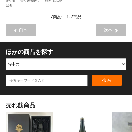
米焼酎、長期麦焼酎、芋焼酎３品詰
合せ
7
1
7
商品中
-
商品
前へ
次へ
ほかの商品を探す
検索
売れ筋商品