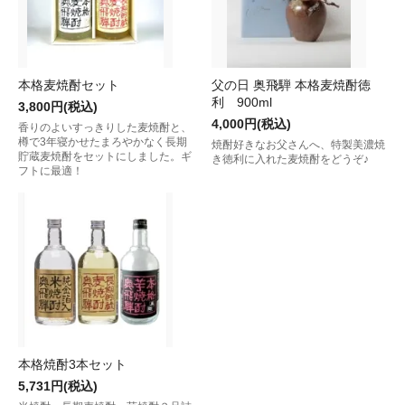
本格麦焼酎セット
父の日 奥飛騨 本格麦焼酎徳
利 900ml
3,800円(税込)
4,000円(税込)
香りのよいすっきりした麦焼酎と、
樽で3年寝かせたまろやかなく長期
焼酎好きなお父さんへ、特製美濃焼
貯蔵麦焼酎をセットにしました。ギ
き徳利に入れた麦焼酎をどうぞ♪
フトに最適！
本格焼酎3本セット
5,731円(税込)