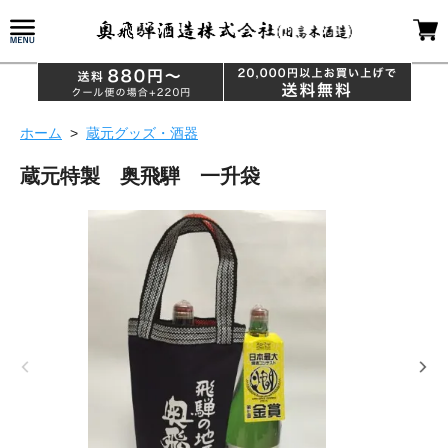
ホーム
>
蔵元グッズ・酒器
蔵元特製 奥飛騨 一升袋