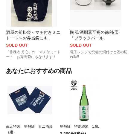
酒屋の前掛袋＜マチ付きミニ
陶器/酒燗器至福の徳利/盃
トート＞お弁当袋にも！
「ブラックパール」
SOLD OUT
SOLD OUT
「作務衣 月心」作 マチ付ミニト
電子レンジで究極の燗付けと酒の切
ート お弁当袋にもなります！
れ味!!
あなたにおすすめの商品
蔵元特製 奥飛騨 ミニ酒袋
奥飛騨 特別純米 1.8L
（紺）
3,260円(税込)