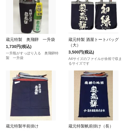
蔵元特製 奥飛騨 一升袋
蔵元特製 酒屋トートバッグ
（大）
1,730円(税込)
3,500円(税込)
一升瓶がすっぽり入る 奥飛騨特
製 一升袋
A4サイズのファイルが余裕で収ま
るサイズです
蔵元特製半前掛け
蔵元特製帆前掛け（長）