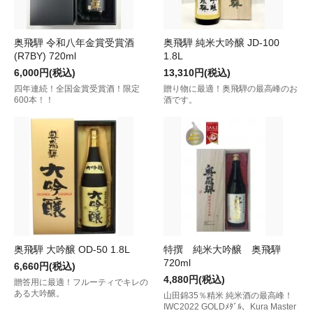
奥飛騨 令和八年金賞受賞酒
奥飛騨 純米大吟醸 JD-100
(R7BY) 720ml
1.8L
6,000円(税込)
13,310円(税込)
四年連続！全国金賞受賞酒！限定
贈り物に最適！奥飛騨の最高峰のお
600本！！
酒です。
奥飛騨 大吟醸 OD-50 1.8L
特撰 純米大吟醸 奥飛騨
720ml
6,660円(税込)
4,880円(税込)
贈答用に最適！フルーティでキレの
ある大吟醸。
山田錦35％精米 純米酒の最高峰！
IWC2022 GOLDﾒﾀﾞﾙ、Kura Master