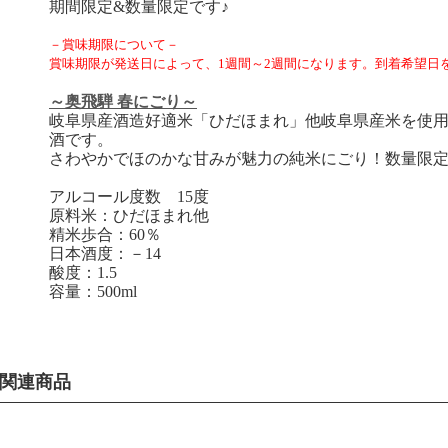
期間限定&数量限定です♪
－賞味期限について－
賞味期限が発送日によって、1週間～2週間になります。到着希望日
～奥飛騨 春にごり～
岐阜県産酒造好適米「ひだほまれ」他岐阜県産米を使
酒です。
さわやかでほのかな甘みが魅力の純米にごり！数量限
アルコール度数 15度
原料米：ひだほまれ他
精米歩合：60％
日本酒度：－14
酸度：1.5
容量：500ml
関連商品