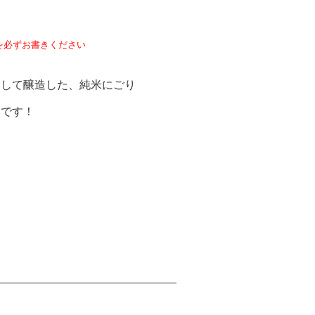
を必ずお書きください
用して醸造した、純米にごり
定です！