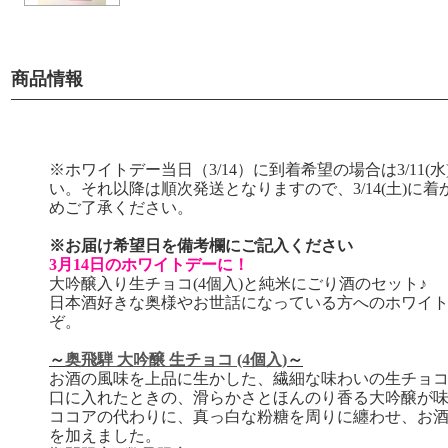
商品情報
※ホワイトデー当日（3/14）に到着希望の場合は3/11
い。それ以降は順次発送となりますので、3/14(土)に
めご了承ください。
※お届け希望日を備考欄にご記入ください
3月14日のホワイトデーに！
大吟醸入り生チョコ(4個入)と純米にごり酒のセット♪
日本酒好きな奥様やお世話になっている方へのホワイ
ぞ。
～
奥飛騨 大吟醸 生チョコ (4個入)
～
お酒の風味を上品に生かした、繊細な味わいの生チョ
口に入れたときの、滑らかさとほんのり香る大吟醸が
ココアの代わりに、真っ白な粉糖を周りに纏わせ、お
を加えました。