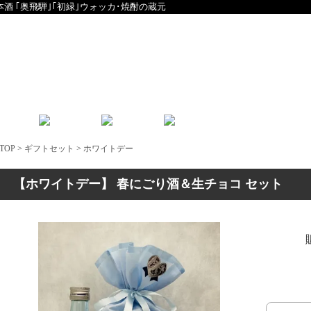
本酒 ｢奥飛騨｣｢初緑｣ウォッカ･焼酎の蔵元
English
中文
TOP
>
ギフトセット
>
ホワイトデー
【ホワイトデー】 春にごり酒＆生チョコ セット