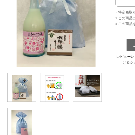
» 特定商取
» この商
» この商
レビューい
けるシ