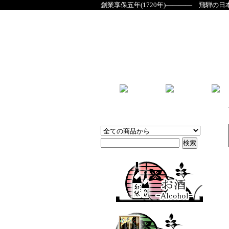
創業享保五年(1720年)―――― 飛騨の日
商品検索