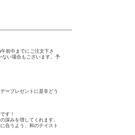
(水)午前中までにご注文下さ
着かない場合もございます。予
トデープレゼントに是非どう
コです！
味の深みを増してくれます。
酒に合うよう、和のテイスト