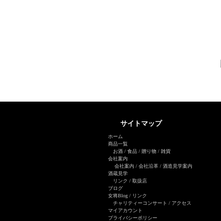
サイトマップ
ホーム
商品一覧
お酒
/
食品
/
贈り物
/
雑貨
会社案内
会社案内
/
会社沿革
/
酒造見学案内
酒蔵見学
リンク
/
取扱店
ブログ
女将Blog
/ リンク
チャリティーコンサート
/
アクセス
マイアカウント
プライバシーポリシー