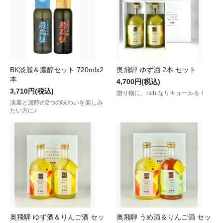
BK淡麗＆濃醇セット 720mlx2
奥飛騨 ゆず酒 2本 セット
本
4,700円(税込)
3,710円(税込)
贈り物に、rich なリキュールを！
淡麗と濃醇の2つの味わいを楽しみ
たい方に♪
奥飛騨 ゆず酒＆りんご酒 セッ
奥飛騨 うめ酒＆りんご酒 セッ