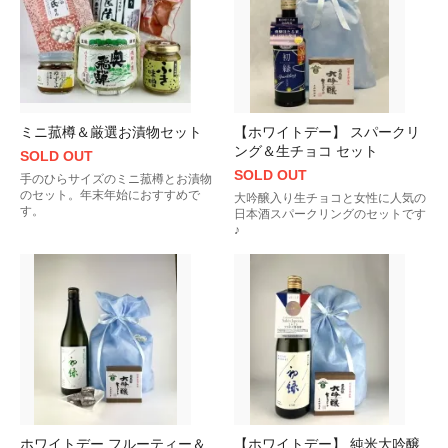
ミニ菰樽＆厳選お漬物セット
【ホワイトデー】 スパークリ
ング＆生チョコ セット
SOLD OUT
SOLD OUT
手のひらサイズのミニ菰樽とお漬物
のセット。年末年始におすすめで
大吟醸入り生チョコと女性に人気の
す。
日本酒スパークリングのセットです
♪
ホワイトデー フルーティー＆
【ホワイトデー】 純米大吟醸