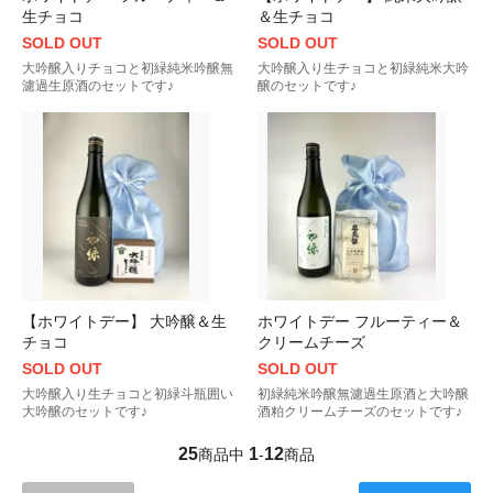
生チョコ
＆生チョコ
SOLD OUT
SOLD OUT
大吟醸入りチョコと初緑純米吟醸無
大吟醸入り生チョコと初緑純米大吟
濾過生原酒のセットです♪
醸のセットです♪
【ホワイトデー】 大吟醸＆生
ホワイトデー フルーティー＆
チョコ
クリームチーズ
SOLD OUT
SOLD OUT
大吟醸入り生チョコと初緑斗瓶囲い
初緑純米吟醸無濾過生原酒と大吟醸
大吟醸のセットです♪
酒粕クリームチーズのセットです♪
25
1
12
商品中
-
商品