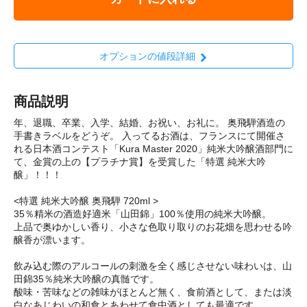
オプションの値段詳細
商品説明
年、退職、卒業、入学、結婚、お祝い、お礼に。 奥飛騨酒造の
手書きラベルをどうぞ。 入ってるお酒は、フランスにて開催さ
れる日本酒コンテスト「Kura Master 2020」純米大吟醸酒部門に
て、金賞の上の【プラチナ賞】を受賞した「特選 純米大吟
醸」！！！
<特選 純米大吟醸 奥飛騨 720ml >
35％精米の酒造好適米「山田錦」100％使用の純米大吟醸。
上品で奥ゆかしい香り、小さな色取り取りのお花畑を思わせる吟
醸香が漂います。
飲み込む際のアルコールの刺激を全く感じさせない味わいは、山
田錦35％純米大吟醸の真髄です。
酸味・苦味などの雑味がほとんど無く、食前酒として、または淡
白なあじわいの和食とあわせて食中酒としても最適です。