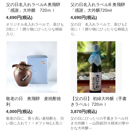
父の日名入れラベルA 奥飛騨
父の日名入れラベルB 奥飛騨
「感謝」大吟醸 720ｍｌ
「感謝」大吟醸720ml
4,690円(税込)
4,690円(税込)
オリジナル名入れラベルで、喜びも
父の日 名入れラベルで、喜びも2
2倍に！！贈り物にぴったりな桐箱
倍に！！贈り物にぴったりな桐箱入
入り。
り。
敬老の日 奥飛騨 麦焼酎徳
【父の日】 初緑大吟醸（手書
利
きラベル）720ｍｌ
4,000円(税込)
3,870円(税込)
敬老の日に、香り高い麦焼酎を、渋
父の日にぴったりの手書きラベル付
い壺に入れて！！ギフト№1人気☆
き大吟醸！～山田錦35％精米の華や
かな大吟醸～