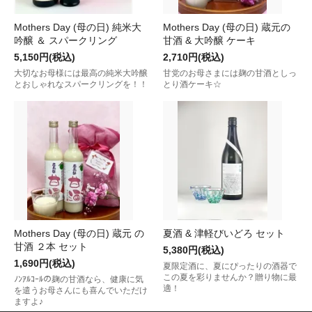
Mothers Day (母の日) 純米大
Mothers Day (母の日) 蔵元の
吟醸 ＆ スパークリング
甘酒 & 大吟醸 ケーキ
5,150円(税込)
2,710円(税込)
大切なお母様には最高の純米大吟醸
甘党のお母さまには麹の甘酒としっ
とおしゃれなスパークリングを！！
とり酒ケーキ☆
Mothers Day (母の日) 蔵元 の
夏酒 & 津軽びいどろ セット
甘酒 ２本 セット
5,380円(税込)
1,690円(税込)
夏限定酒に、夏にぴったりの酒器で
この夏を彩りませんか？贈り物に最
ﾉﾝｱﾙｺｰﾙの麹の甘酒なら、健康に気
適！
を遣うお母さんにも喜んでいただけ
ますよ♪