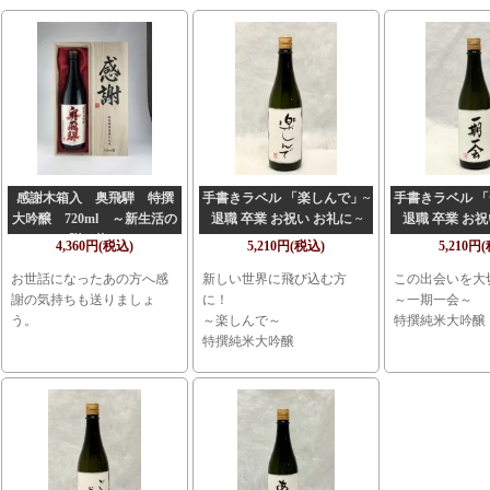
感謝木箱入 奥飛騨 特撰
手書きラベル 「楽しんで」~
手書きラベル 「
大吟醸 720ml ～新生活の
退職 卒業 お祝い お礼に ~
退職 卒業 お祝
贈り物～
4,360円(税込)
5,210円(税込)
5,210円
お世話になったあの方へ感
新しい世界に飛び込む方
この出会いを大
謝の気持ちも送りましょ
に！
～一期一会～
う。
～楽しんで～
特撰純米大吟醸
特撰純米大吟醸