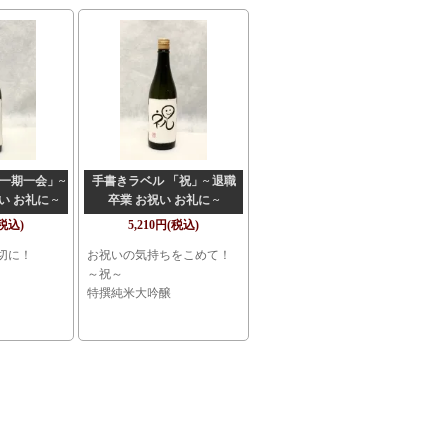
一期一会」~
手書きラベル 「祝」~ 退職
い お礼に ~
卒業 お祝い お礼に ~
(税込)
5,210円(税込)
切に！
お祝いの気持ちをこめて！
～祝～
特撰純米大吟醸