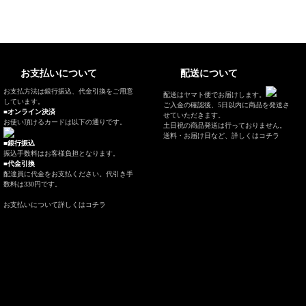
お支払いについて
配送について
お支払方法は銀行振込、代金引換をご用意
配送はヤマト便でお届けします。
しています。
ご入金の確認後、5日以内に商品を発送さ
■オンライン決済
せていただきます。
お使い頂けるカードは以下の通りです。
土日祝の商品発送は行っておりません。
送料・お届け日など、
詳しくはコチラ
■銀行振込
振込手数料はお客様負担となります。
■代金引換
配達員に代金をお支払ください。代引き手
数料は330円です。
お支払いについて
詳しくはコチラ