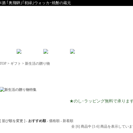
本酒 ｢奥飛騨｣｢初緑｣ウォッカ･焼酎の蔵元
English
中文
TOP
>
ギフト
>
新生活の贈り物
新生活の贈り物
★のし･ラッピング無料で承りま
[ 並び順を変更 ] -
おすすめ順
-
価格順
-
新着順
全 [6] 商品中 [1-6] 商品を表示してい