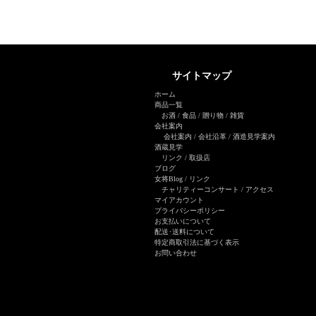
サイトマップ
ホーム
商品一覧
お酒
/
食品
/
贈り物
/
雑貨
会社案内
会社案内
/
会社沿革
/
酒造見学案内
酒蔵見学
リンク
/
取扱店
ブログ
女将Blog
/ リンク
チャリティーコンサート
/
アクセス
マイアカウント
プライバシーポリシー
お支払いについて
配送･送料について
特定商取引法に基づく表示
お問い合わせ