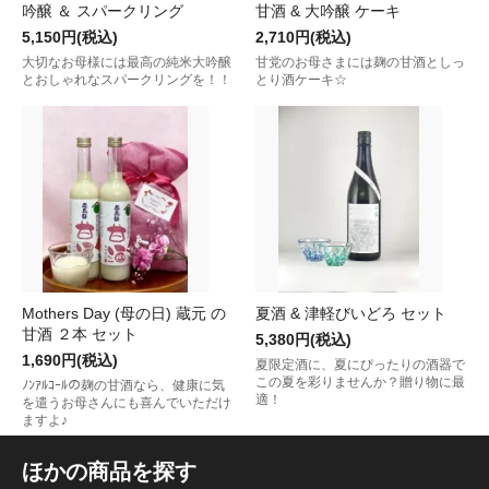
吟醸 ＆ スパークリング
甘酒 & 大吟醸 ケーキ
5,150円(税込)
2,710円(税込)
大切なお母様には最高の純米大吟醸
甘党のお母さまには麹の甘酒としっ
とおしゃれなスパークリングを！！
とり酒ケーキ☆
Mothers Day (母の日) 蔵元 の
夏酒 & 津軽びいどろ セット
甘酒 ２本 セット
5,380円(税込)
1,690円(税込)
夏限定酒に、夏にぴったりの酒器で
この夏を彩りませんか？贈り物に最
ﾉﾝｱﾙｺｰﾙの麹の甘酒なら、健康に気
適！
を遣うお母さんにも喜んでいただけ
ますよ♪
ほかの商品を探す