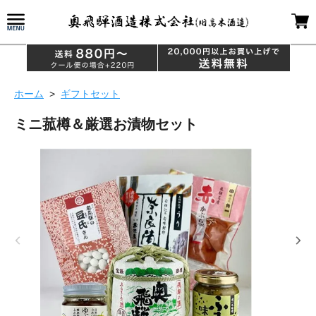
ホーム
>
ギフトセット
ミニ菰樽＆厳選お漬物セット