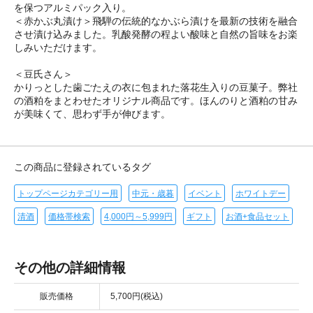
を保つアルミパック入り。
＜赤かぶ丸漬け＞飛騨の伝統的なかぶら漬けを最新の技術を融合
させ漬け込みました。乳酸発酵の程よい酸味と自然の旨味をお楽
しみいただけます。
＜豆氏さん＞
かりっとした歯ごたえの衣に包まれた落花生入りの豆菓子。弊社
の酒粕をまとわせたオリジナル商品です。ほんのりと酒粕の甘み
が美味くて、思わず手が伸びます。
この商品に登録されているタグ
トップページカテゴリー用
中元・歳暮
イベント
ホワイトデー
清酒
価格帯検索
4,000円～5,999円
ギフト
お酒+食品セット
その他の詳細情報
販売価格
5,700円(税込)