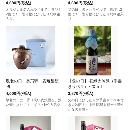
4,690円(税込)
4,690円(税込)
オリジナル名入れラベルで、喜びも
父の日 名入れラベルで、喜びも2
2倍に！！贈り物にぴったりな桐箱
倍に！！贈り物にぴったりな桐箱入
入り。
り。
敬老の日 奥飛騨 麦焼酎徳
【父の日】 初緑大吟醸（手書
利
きラベル）720ｍｌ
4,000円(税込)
3,870円(税込)
敬老の日に、香り高い麦焼酎を、渋
父の日にぴったりの手書きラベル付
い壺に入れて！！ギフト№1人気☆
き大吟醸！～山田錦35％精米の華や
かな大吟醸～