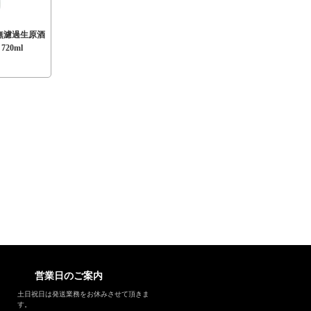
 無濾過生原酒
20ml
営業日のご案内
土日祝日は発送業務をお休みさせて頂きま
す。