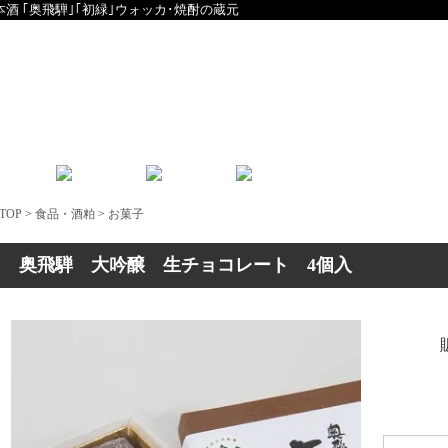
本酒 ｢奥飛騨｣｢初緑｣ウォッカ･焼酎の蔵元
English
中文
TOP
>
食品・酒粕
>
お菓子
奥飛騨 大吟醸 生チョコレート 4個入