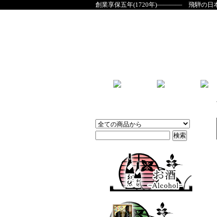
創業享保五年(1720年)―――― 飛騨の日
商品検索