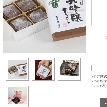
» 特定商取
» この商
» この商