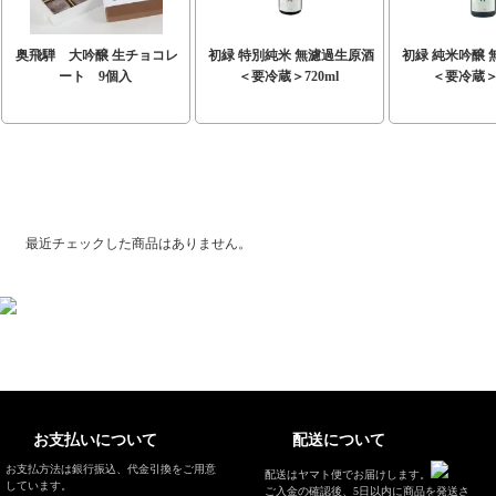
奥飛騨 大吟醸 生チョコレ
初緑 特別純米 無濾過生原酒
初緑 純米吟醸
ート 9個入
＜要冷蔵＞720ml
＜要冷蔵＞7
最近チェックした商品
最近チェックした商品はありません。
お支払いについて
配送について
お支払方法は銀行振込、代金引換をご用意
配送はヤマト便でお届けします。
しています。
ご入金の確認後、5日以内に商品を発送さ