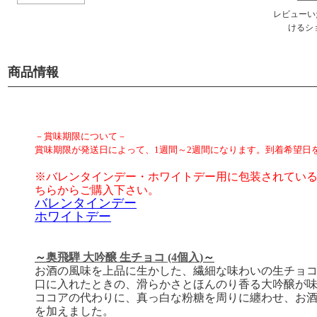
レビューい
けるシ
商品情報
－賞味期限について－
賞味期限が発送日によって、1週間～2週間になります。到着希望日
※バレンタインデー・ホワイトデー用に包装されてい
ちらからご購入下さい。
バレンタインデー
ホワイトデー
～
奥飛騨 大吟醸 生チョコ (4個入)
～
お酒の風味を上品に生かした、繊細な味わいの生チョ
口に入れたときの、滑らかさとほんのり香る大吟醸が
ココアの代わりに、真っ白な粉糖を周りに纏わせ、お
を加えました。