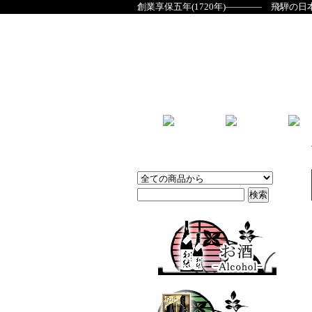
創業享保五年(1720年)―――― 飛騨の日
商品検索