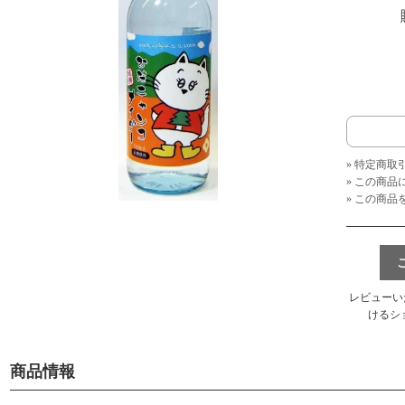
» 特定商取
» この商
» この商
レビューい
けるシ
商品情報