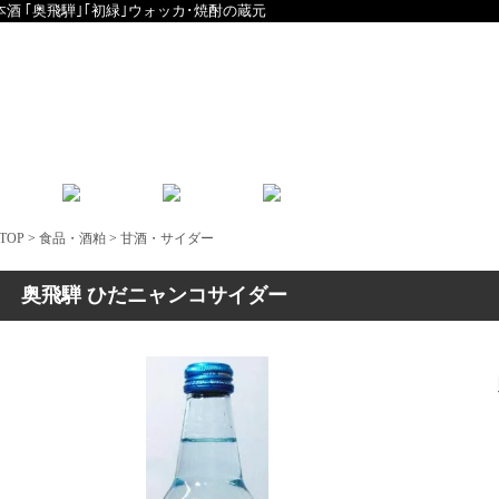
本酒 ｢奥飛騨｣｢初緑｣ウォッカ･焼酎の蔵元
English
中文
TOP
>
食品・酒粕
>
甘酒・サイダー
奥飛騨 ひだニャンコサイダー