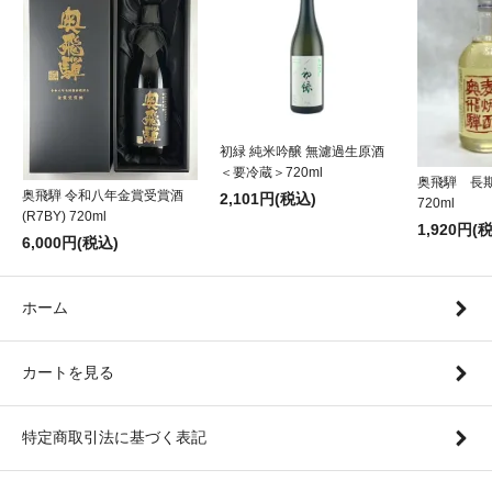
初緑 純米吟醸 無濾過生原酒
＜要冷蔵＞720ml
奥飛騨 長
奥飛騨 令和八年金賞受賞酒
2,101円(税込)
720ml
(R7BY) 720ml
1,920円(
6,000円(税込)
ホーム
カートを見る
特定商取引法に基づく表記