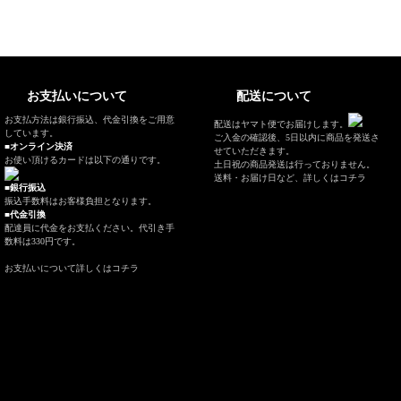
お支払いについて
配送について
お支払方法は銀行振込、代金引換をご用意
配送はヤマト便でお届けします。
しています。
ご入金の確認後、5日以内に商品を発送さ
■オンライン決済
せていただきます。
お使い頂けるカードは以下の通りです。
土日祝の商品発送は行っておりません。
送料・お届け日など、
詳しくはコチラ
■銀行振込
振込手数料はお客様負担となります。
■代金引換
配達員に代金をお支払ください。代引き手
数料は330円です。
お支払いについて
詳しくはコチラ