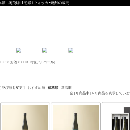
本酒 ｢奥飛騨｣｢初緑｣ウォッカ･焼酎の蔵元
English
中文
TOP
>
お酒
>
CHAIR(低アルコール)
CHAIR(低アルコール)
[ 並び順を変更 ] -
おすすめ順
-
価格順
-
新着順
全 [3] 商品中 [1-3] 商品を表示してい