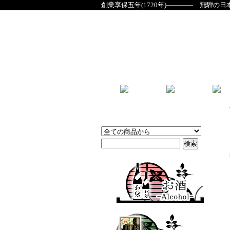
創業享保五年(1720年)―――― 飛騨の日
商品検索