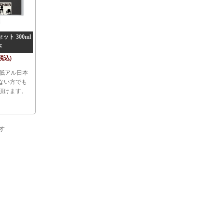
ット 300ml
本
(税込)
！低アル日本
ない方でも
頂けます。
ます