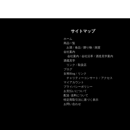
サイトマップ
ホーム
商品一覧
お酒
/
食品
/
贈り物
/
雑貨
会社案内
会社案内
/
会社沿革
/
酒造見学案内
酒蔵見学
リンク
/
取扱店
ブログ
女将Blog
/ リンク
チャリティーコンサート
/
アクセス
マイアカウント
プライバシーポリシー
お支払いについて
配送･送料について
特定商取引法に基づく表示
お問い合わせ