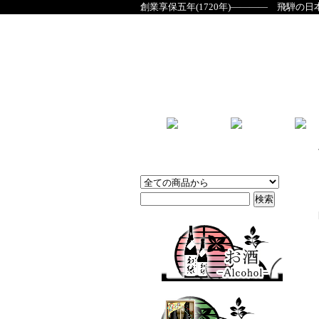
創業享保五年(1720年)―――― 飛騨の日
商品検索