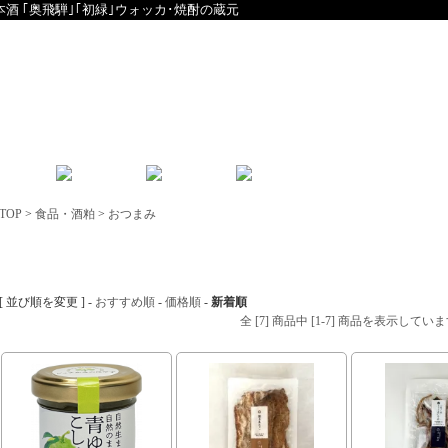
本酒 ｢奥飛騨｣｢初緑｣ウォッカ･焼酎の蔵元
English
中文
TOP
>
食品・酒粕
>
おつまみ
おつまみ
[ 並び順を変更 ] -
おすすめ順
-
価格順
-
新着順
全 [7] 商品中 [1-7] 商品を表示してい