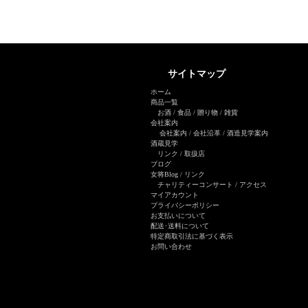
サイトマップ
ホーム
商品一覧
お酒
/
食品
/
贈り物
/
雑貨
会社案内
会社案内
/
会社沿革
/
酒造見学案内
酒蔵見学
リンク
/
取扱店
ブログ
女将Blog
/ リンク
チャリティーコンサート
/
アクセス
マイアカウント
プライバシーポリシー
お支払いについて
配送･送料について
特定商取引法に基づく表示
お問い合わせ