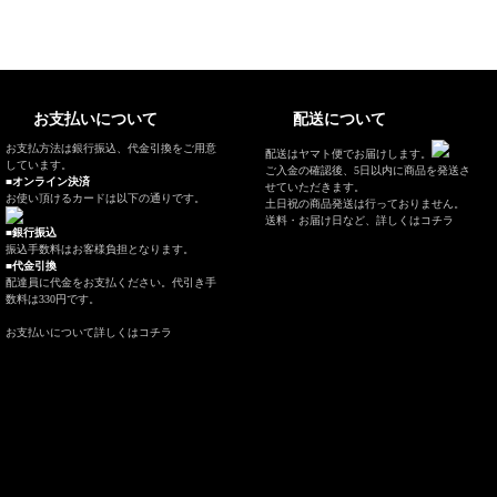
お支払いについて
配送について
お支払方法は銀行振込、代金引換をご用意
配送はヤマト便でお届けします。
しています。
ご入金の確認後、5日以内に商品を発送さ
■オンライン決済
せていただきます。
お使い頂けるカードは以下の通りです。
土日祝の商品発送は行っておりません。
送料・お届け日など、
詳しくはコチラ
■銀行振込
振込手数料はお客様負担となります。
■代金引換
配達員に代金をお支払ください。代引き手
数料は330円です。
お支払いについて
詳しくはコチラ