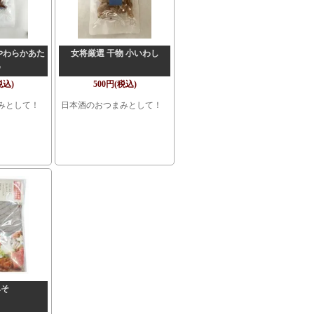
やわらかあた
女将厳選 干物 小いわし
め
税込)
500円(税込)
みとして！
日本酒のおつまみとして！
みそ