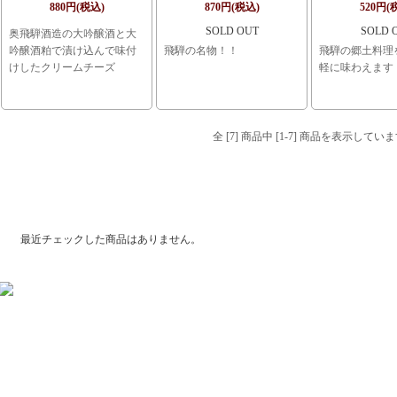
880円(税込)
870円(税込)
520円(
SOLD OUT
SOLD 
奥飛騨酒造の大吟醸酒と大
吟醸酒粕で漬け込んで味付
飛騨の名物！！
飛騨の郷土料理
けしたクリームチーズ
軽に味わえます
全 [7] 商品中 [1-7] 商品を表示してい
最近チェックした商品
最近チェックした商品はありません。