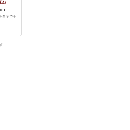
税込)
OUT
を自宅で手
ます