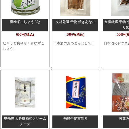
青ゆずこしょう 30g
女将厳選 干物 焼きあなご
女将厳選 干物 
り
600円(税込)
500円(税込)
500円(
ピリッと爽やか！青ゆずこ
日本酒のおつまみとして！
日本酒のおつま
しょう！
奥飛騨 大吟醸酒粕クリーム
飛騨牛昆布巻き
朴葉
チーズ