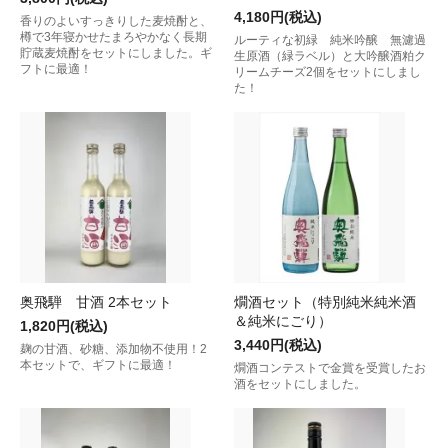
4,180円(税込)
香りのよいすっきりした麦焼酎と、
樽で3年寝かせたまろやかなく長期
ルーティな初緑 純米吟醸 無濾過
貯蔵麦焼酎をセットにしました。ギ
生原酒（緑ラベル）と大吟醸酒粕ク
フトに最適！
リームチーズ2個をセットにしまし
た！
奥飛騨 甘酒 2本セット
燗酒セット（特別純米純米酒
＆純米にごり）
1,820円(税込)
3,440円(税込)
麹の甘酒、砂糖、添加物不使用！2
本セットで、ギフトに最適！
燗酒コンテストで金賞を受賞したお
酒をセットにしました。