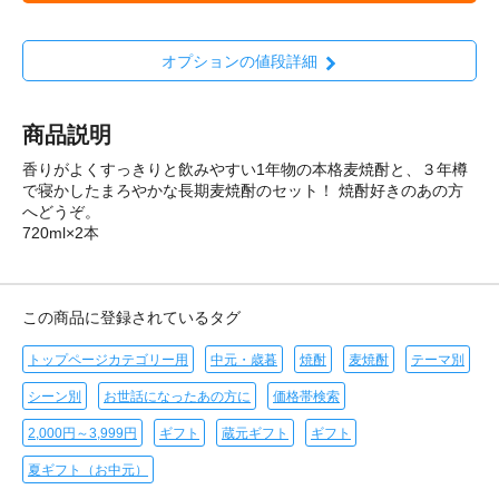
オプションの値段詳細
商品説明
香りがよくすっきりと飲みやすい1年物の本格麦焼酎と、３年樽
で寝かしたまろやかな長期麦焼酎のセット！ 焼酎好きのあの方
へどうぞ。
720ml×2本
この商品に登録されているタグ
トップページカテゴリー用
中元・歳暮
焼酎
麦焼酎
テーマ別
シーン別
お世話になったあの方に
価格帯検索
2,000円～3,999円
ギフト
蔵元ギフト
ギフト
夏ギフト（お中元）