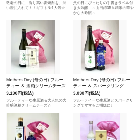
敬老の日に、香り高い麦焼酎を、渋
父の日にぴったりの手書きラベル付
い壺に入れて！！ギフト№1人気☆
き大吟醸！～山田錦35％精米の華や
かな大吟醸～
Mothers Day (母の日) フルー
Mothers Day (母の日) フルー
ティー ＆ 酒粕クリームチーズ
ティー ＆ スパークリング
3,130円(税込)
3,030円(税込)
フルーティーな生原酒＆大人気の大
フルーテイーな生原酒とスパークリ
吟醸酒粕クリームチーズ☆
ングでママもご機嫌に♪