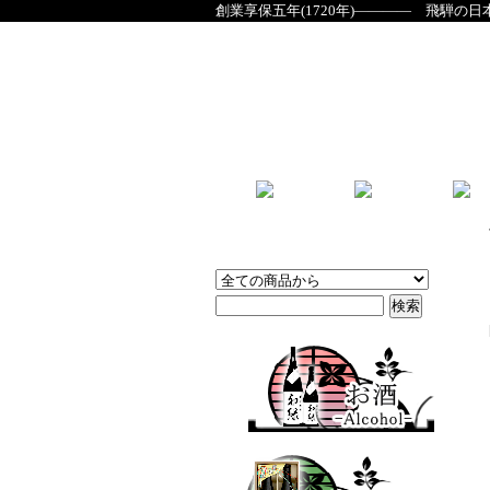
創業享保五年(1720年)―――― 飛騨の日
商品検索