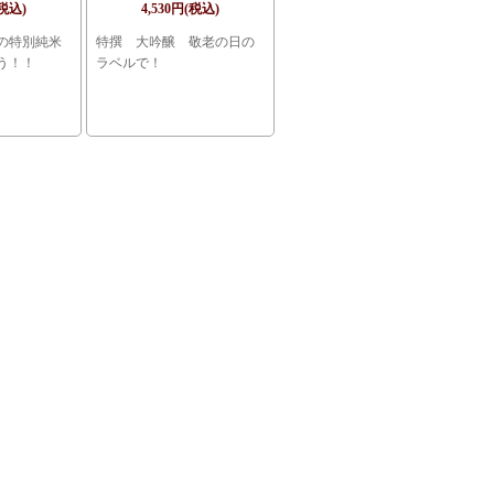
720ml
(税込)
4,530円(税込)
の特別純米
特撰 大吟醸 敬老の日の
う！！
ラベルで！