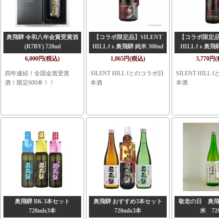
奥飛騨 令和八年金賞受賞酒
【コラボ限定品】SILENT
【コラボ限定品】
(R7BY) 720ml
HILL f x 奥飛騨 純米 300ml
HILL f x 
720m
6,000円(税込)
1,865円(税込)
3,770円
四年連続！全国金賞受賞
SILENT HILL fとのコラボ日
SILENT HILL
酒！限定600本！！
本酒
本酒
奥飛騨 BK 3本セット
奥飛騨 おすすめ3本セット
敬老の日 奥
720mlx3本
720mlx3本
米 72