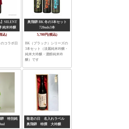
SILENT
奥飛騨 BK 冬の3本セット
奥飛騨 純米吟醸
720mlx3本
l
(税込)
5,780円(税込)
 fとのコラボ日
BK（ブラック）シリーズの
3本セット（淡麗純米吟醸・
純米大吟醸・濃醇純米吟
醸）です
飛騨 特別純
敬老の日 名入れラベル
0ml
奥飛騨 特撰 大吟醸