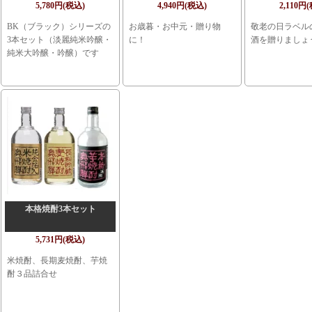
5,780円(税込)
4,940円(税込)
2,110円
BK（ブラック）シリーズの
お歳暮・お中元・贈り物
敬老の日ラベル
3本セット（淡麗純米吟醸・
に！
酒を贈りましょ
純米大吟醸・吟醸）です
本格焼酎3本セット
5,731円(税込)
米焼酎、長期麦焼酎、芋焼
酎３品詰合せ