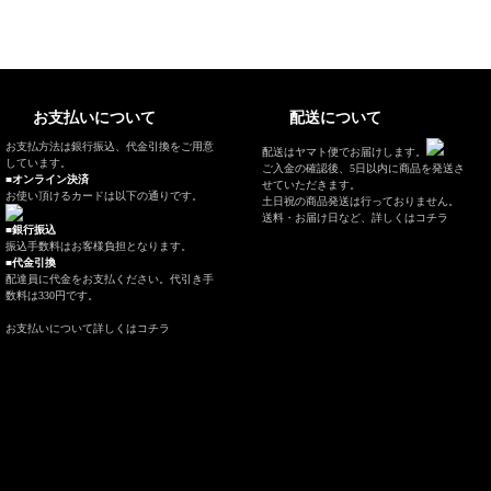
お支払いについて
配送について
お支払方法は銀行振込、代金引換をご用意
配送はヤマト便でお届けします。
しています。
ご入金の確認後、5日以内に商品を発送さ
■オンライン決済
せていただきます。
お使い頂けるカードは以下の通りです。
土日祝の商品発送は行っておりません。
送料・お届け日など、
詳しくはコチラ
■銀行振込
振込手数料はお客様負担となります。
■代金引換
配達員に代金をお支払ください。代引き手
数料は330円です。
お支払いについて
詳しくはコチラ