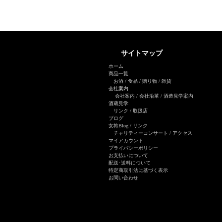
サイトマップ
ホーム
商品一覧
お酒
/
食品
/
贈り物
/
雑貨
会社案内
会社案内
/
会社沿革
/
酒造見学案内
酒蔵見学
リンク
/
取扱店
ブログ
女将Blog
/ リンク
チャリティーコンサート
/
アクセス
マイアカウント
プライバシーポリシー
お支払いについて
配送･送料について
特定商取引法に基づく表示
お問い合わせ