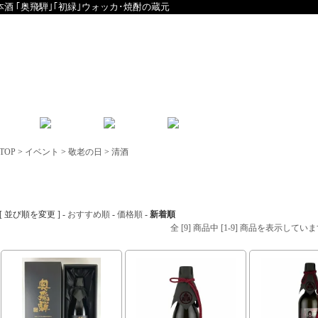
本酒 ｢奥飛騨｣｢初緑｣ウォッカ･焼酎の蔵元
English
中文
TOP
>
イベント
>
敬老の日
>
清酒
清酒
[ 並び順を変更 ] -
おすすめ順
-
価格順
-
新着順
全 [9] 商品中 [1-9] 商品を表示してい