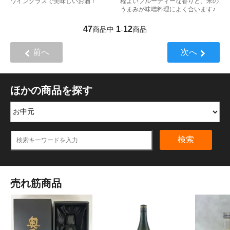
ワイングラスで美味しいお酒！
程よいフルーティーな香りと、米の
うまみが味噌料理によく合います♪
47
1
12
商品中
-
商品
前へ
次へ
ほかの商品を探す
検索
売れ筋商品