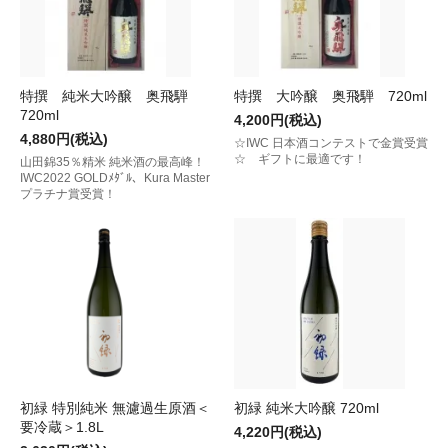
特撰 純米大吟醸 奥飛騨
特撰 大吟醸 奥飛騨 720ml
720ml
4,200円(税込)
4,880円(税込)
☆IWC 日本酒コンテストで金賞受賞
☆ ギフトに最適です！
山田錦35％精米 純米酒の最高峰！
IWC2022 GOLDﾒﾀﾞﾙ、Kura Master
プラチナ賞受賞！
初緑 特別純米 無濾過生原酒＜
初緑 純米大吟醸 720ml
要冷蔵＞1.8L
4,220円(税込)