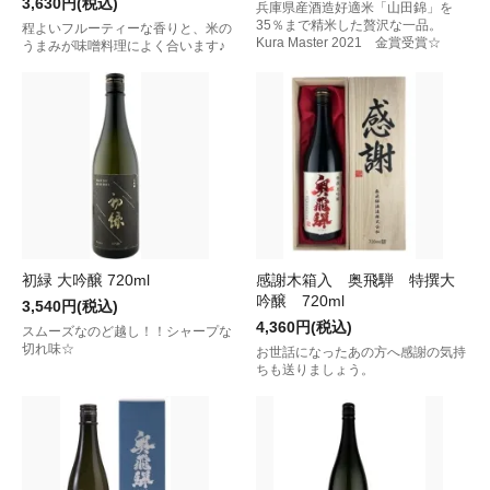
3,630円(税込)
兵庫県産酒造好適米「山田錦」を
35％まで精米した贅沢な一品。
程よいフルーティーな香りと、米の
Kura Master 2021 金賞受賞☆
うまみが味噌料理によく合います♪
初緑 大吟醸 720ml
感謝木箱入 奥飛騨 特撰大
吟醸 720ml
3,540円(税込)
4,360円(税込)
スムーズなのど越し！！シャープな
切れ味☆
お世話になったあの方へ感謝の気持
ちも送りましょう。