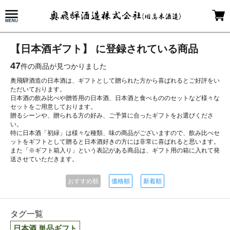
【日本酒ギフト】 に登録されている商品
47
件の商品が見つかりました
奥飛騨酒造の日本酒は、ギフトとして贈られた方から喜ばれるとご好評をい
ただいております。
日本酒の飲み比べや贈答用の日本酒、日本酒と食べもののセットなど様々な
セットをご用意しております。
贈るシーンや、贈られる方の好み、ご予算に合ったギフトをお選びくださ
い。
特に日本酒「初緑」は様々な種類、味の商品がございますので、飲み比べセ
ットをギフトとして贈ると日本酒好きの方には非常に喜ばれると思います。
また「※ギフト箱入り」という表記がある商品は、ギフト用の箱に入れて発
送させていただきます。
おすすめ順
価格順
新着順
タグ一覧
日本酒 単品ギフト